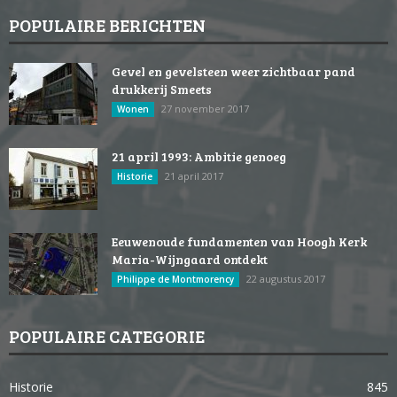
POPULAIRE BERICHTEN
Gevel en gevelsteen weer zichtbaar pand
drukkerij Smeets
27 november 2017
Wonen
21 april 1993: Ambitie genoeg
21 april 2017
Historie
Eeuwenoude fundamenten van Hoogh Kerk
Maria-Wijngaard ontdekt
22 augustus 2017
Philippe de Montmorency
POPULAIRE CATEGORIE
Historie
845