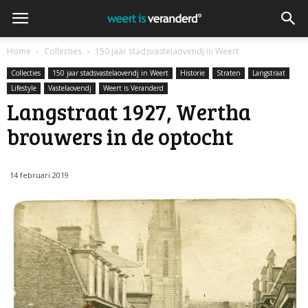
Home
Collecties
150 jaar stadsvastelaovendj in Weert
Collecties
150 jaar stadsvastelaovendj in Weert
Historie
Straten
Langstraat
Lifestyle
Vastelaovendj
Weert is Veranderd
Langstraat 1927, Wertha
brouwers in de optocht
14 februari 2019