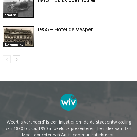
1913 – Buick open tourer
Straten
1955 – Hotel de Vesper
Korenmarkt
'Weert is veranderd' is een initiatief om de de stadsontwikkeling
van 1890 tot ca. 1990 in beeld te presenteren. Een idee van Bart
Maes oprichter van Art-is communicatiebureau.