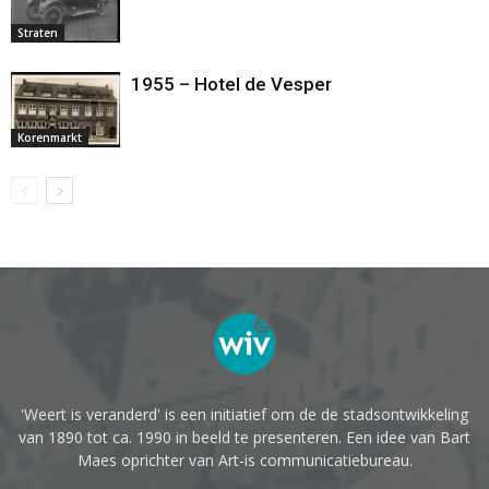
Straten
1955 – Hotel de Vesper
Korenmarkt
'Weert is veranderd' is een initiatief om de de stadsontwikkeling
van 1890 tot ca. 1990 in beeld te presenteren. Een idee van Bart
Maes oprichter van Art-is communicatiebureau.