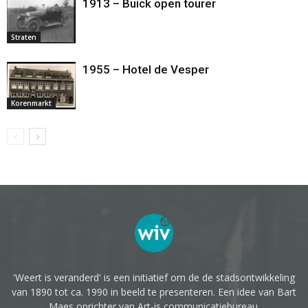
1913 – Buick open tourer
Straten
1955 – Hotel de Vesper
Korenmarkt
'Weert is veranderd' is een initiatief om de de stadsontwikkeling
van 1890 tot ca. 1990 in beeld te presenteren. Een idee van Bart
Maes oprichter van Art-is communicatiebureau.