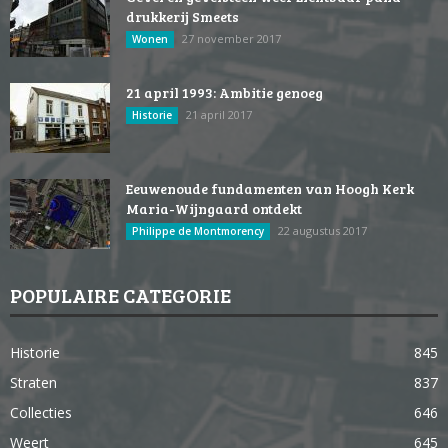
drukkerij Smeets
27 november 2017
Wonen
21 april 1993: Ambitie genoeg
21 april 2017
Historie
Eeuwenoude fundamenten van Hoogh Kerk
Maria-Wijngaard ontdekt
22 augustus 2017
Philippe de Montmorency
POPULAIRE CATEGORIE
Historie
845
Straten
837
Collecties
646
Weert
645