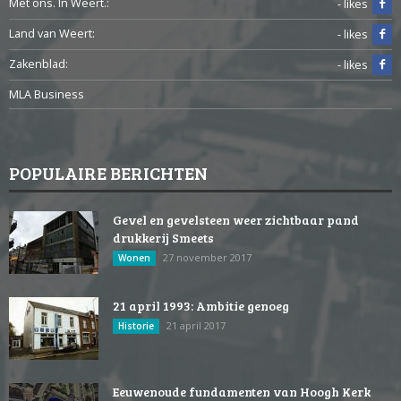
Met ons. In Weert.:
- likes
Land van Weert:
- likes
Zakenblad:
- likes
MLA Business
POPULAIRE BERICHTEN
Gevel en gevelsteen weer zichtbaar pand
drukkerij Smeets
27 november 2017
Wonen
21 april 1993: Ambitie genoeg
21 april 2017
Historie
Eeuwenoude fundamenten van Hoogh Kerk