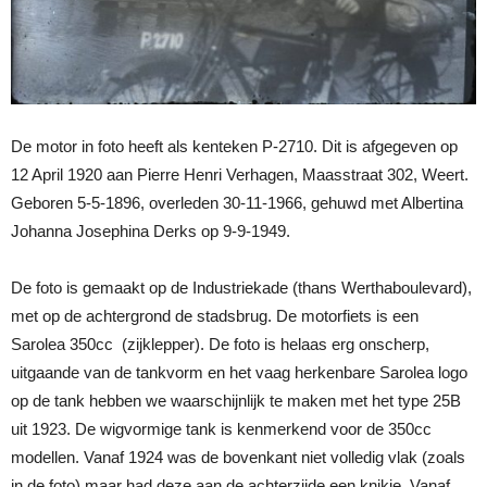
De motor in foto heeft als kenteken P-2710. Dit is afgegeven op
12 April 1920 aan Pierre Henri Verhagen, Maasstraat 302, Weert.
Geboren 5-5-1896, overleden 30-11-1966, gehuwd met Albertina
Johanna Josephina Derks op 9-9-1949.
De foto is gemaakt op de Industriekade (thans Werthaboulevard),
met op de achtergrond de stadsbrug. De motorfiets is een
Sarolea 350cc (zijklepper). De foto is helaas erg onscherp,
uitgaande van de tankvorm en het vaag herkenbare Sarolea logo
op de tank hebben we waarschijnlijk te maken met het type 25B
uit 1923. De wigvormige tank is kenmerkend voor de 350cc
modellen. Vanaf 1924 was de bovenkant niet volledig vlak (zoals
in de foto) maar had deze aan de achterzijde een knikje. Vanaf