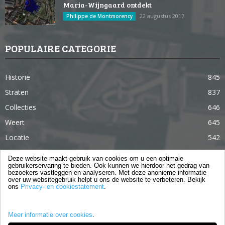
Maria-Wijngaard ontdekt
22 augustus 2017
Philippe de Montmorency
POPULAIRE CATEGORIE
Historie
845
Straten
837
Collecties
646
Weert
645
Locatie
542
Weert in 365 dagen
363
Deze website maakt gebruik van cookies om u een optimale
gebruikerservaring te bieden. Ook kunnen we hierdoor het gedrag van
Gebouwen
285
bezoekers vastleggen en analyseren. Met deze anonieme informatie
over uw websitegebruik helpt u ons de website te verbeteren. Bekijk
Lifestyle
105
ons
Privacy- en cookiestatement
.
Langstraat
96
Meer informatie over cookies
.