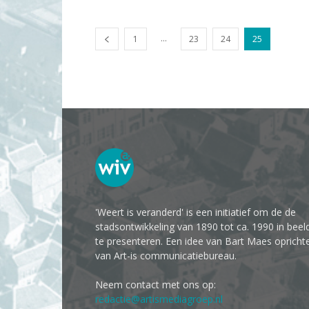
...
1
23
24
25
'Weert is veranderd' is een initiatief om de de
stadsontwikkeling van 1890 tot ca. 1990 in beel
te presenteren. Een idee van Bart Maes opricht
van Art-is communicatiebureau.
Neem contact met ons op:
redactie@artismediagroep.nl