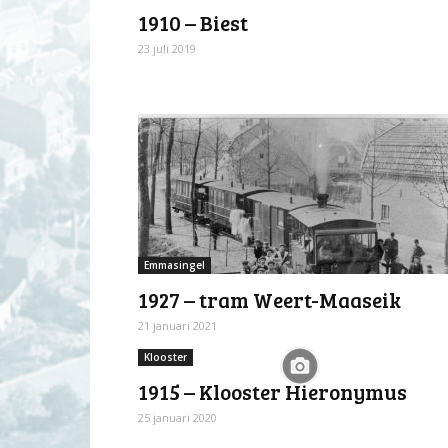
1910 – Biest
23 juli 2019
Emmasingel
1927 – tram Weert-Maaseik
21 januari 2021
Klooster
1915 – Klooster Hieronymus
25 januari 2020