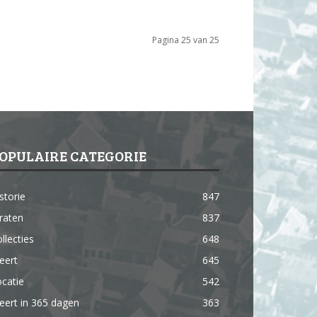
Pagina 25 van 25
OPULAIRE CATEGORIE
storie
847
raten
837
llecties
648
eert
645
catie
542
ert in 365 dagen
363