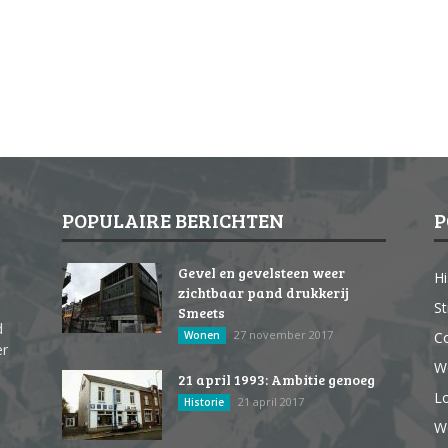
POPULAIRE BERICHTEN
P
Gevel en gevelsteen weer
Hi
zichtbaar pand drukkerij
St
Smeets
d
27 november 2017
Wonen
Co
er
W
21 april 1993: Ambitie genoeg
Lo
21 april 2017
Historie
We