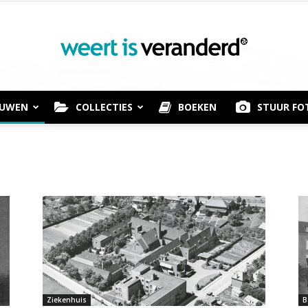
OUWEN
COLLECTIES
BOEKEN
STUUR FO
Weert
is
Ziekenhuis
B
Veranderd