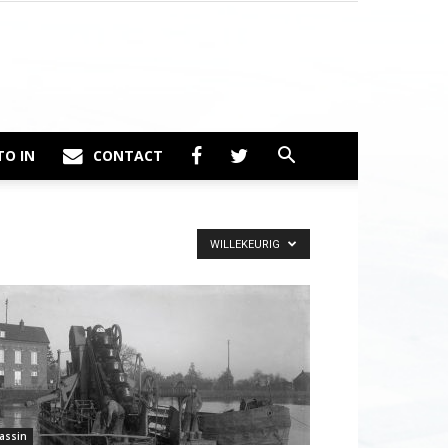
TO IN
CONTACT
WILLEKEURIG
assin