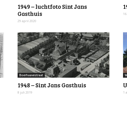
1949 – luchtfoto Sint Jans
1
Gasthuis
16
29 april 2020
Boerhaavestraat
W
1948 – Sint Jans Gasthuis
U
8 juli 2019
1 