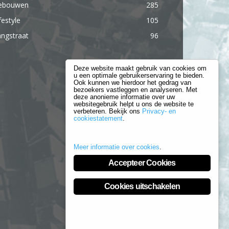
ebouwen
285
festyle
105
ngstraat
96
Deze website maakt gebruik van cookies om
u een optimale gebruikerservaring te bieden.
Ook kunnen we hierdoor het gedrag van
bezoekers vastleggen en analyseren. Met
deze anonieme informatie over uw
websitegebruik helpt u ons de website te
verbeteren. Bekijk ons
Privacy- en
cookiestatement
.
Meer informatie over cookies
.
Accepteer Cookies
Cookies uitschakelen