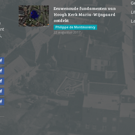
G
Eeuwenoude fundamenten van
Li
Hoogh Kerk Maria-Wijngaard
ontdekt
La
n
Philippe de Montmorency
ent
22 augustus 2017
s,