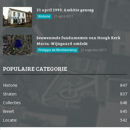
21 april 1993: Ambitie genoeg
21 april 2017
Historie
Eeuwenoude fundamenten van Hoogh Kerk
Maria-Wijngaard ontdekt
22 augustus 2017
Philippe de Montmorency
POPULAIRE CATEGORIE
Historie
847
Straten
837
Collecties
648
Weert
645
Locatie
542
Weert in 365 dagen
363