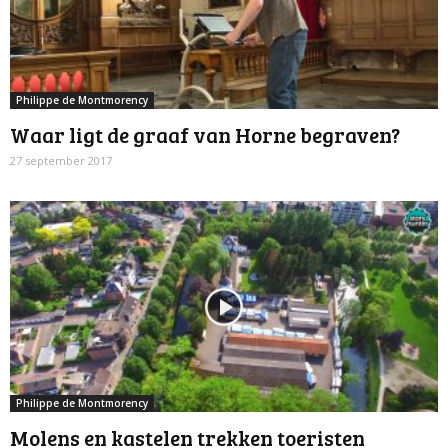
Philippe de Montmorency
Waar ligt de graaf van Horne begraven?
27 september 2017
Philippe de Montmorency
Molens en kastelen trekken toeristen