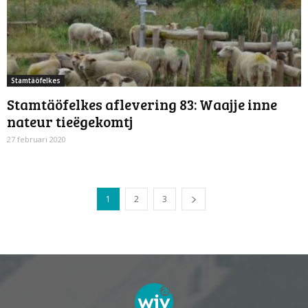
Stamtäöfelkes
Stamtäöfelkes aflevering 83: Waajje inne
nateur tieëgekomtj
27 februari 2020
1
2
3