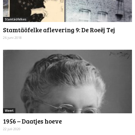
Stamtäöfelkes
Stamtäöfelke aflevering 9: De Roeëj Tej
26 juni 2018
Weert
1956 – Daatjes hoeve
22 juli 2020