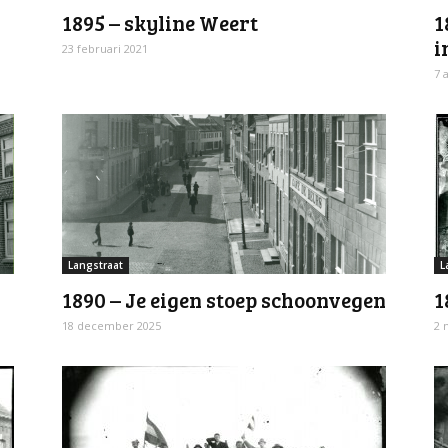
1895 – skyline Weert
1
i
23 februari 2021
7 
Langstraat
L
1890 – Je eigen stoep schoonvegen
1
18 december 2025
2 