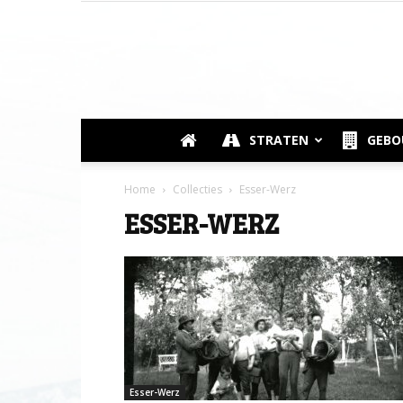
STRATEN
GEB
Home
Collecties
Esser-Werz
ESSER-WERZ
Esser-Werz