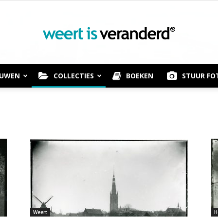
OUWEN
COLLECTIES
BOEKEN
STUUR FO
Weert
is
Weert
H
Veranderd