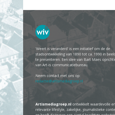
'Weert is veranderd' is een initiatief om de de
stadsontwikkeling van 1890 tot ca. 1990 in beel
te presenteren. Een idee van Bart Maes opricht
van Art-is communicatiebureau.
Neem contact met ons op:
redactie@artismediagroep.nl
Artismediagroep.nl
ontwikkelt waardevolle e
relevante lifestyle, zakelijke, journalistieke cont
en heeft daarvoor een aantal krachtige website