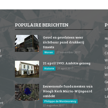
POPULAIRE BERICHTEN
P
Gevel en gevelsteen weer
Hi
zichtbaar pand drukkerij
St
Smeets
d
27 november 2017
Wonen
Co
er
W
21 april 1993: Ambitie genoeg
Lo
21 april 2017
Historie
We
G
Eeuwenoude fundamenten van
Li
Hoogh Kerk Maria-Wijngaard
ontdekt
La
n
Philippe de Montmorency
ent
22 augustus 2017
s,