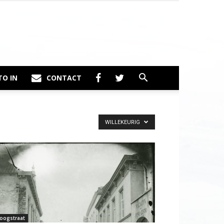
TO IN
CONTACT
WILLEKEURIG
oogstraat