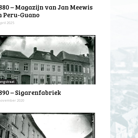
880 – Magazijn van Jan Meewis
n Peru-Guano
april 2025
angstraat
890 – Sigarenfabriek
november 2020