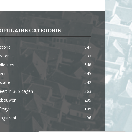
OPULAIRE CATEGORIE
storie
847
raten
837
llecties
648
eert
645
catie
542
ert in 365 dagen
363
ebouwen
285
festyle
105
ngstraat
96