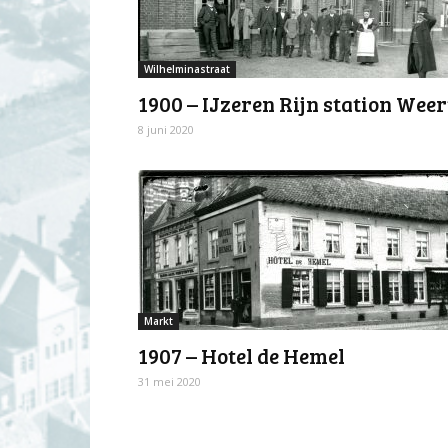
Wilhelminastraat
1900 – IJzeren Rijn station Weer
8 juni 2020
Markt
1907 – Hotel de Hemel
31 mei 2020