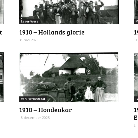
Esser-Werz
M
t
1910 – Hollands glorie
1
31 mei 2020
31
Van Berlostraat
L
1910 – Hondenkar
1
E
18 december 2025
2 