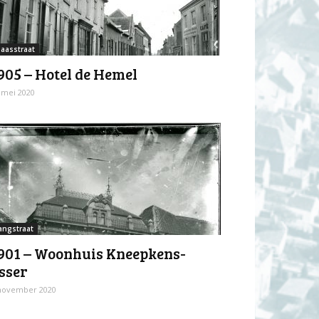
aasstraat
905 – Hotel de Hemel
 mei 2020
angstraat
901 – Woonhuis Kneepkens-
sser
november 2020