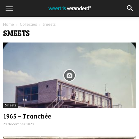
Home
Collecties
Smeets
SMEETS
Smeets
1965 – Tranchée
20 december 2020