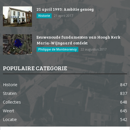
21 april 1993: Ambitie genoeg
21 april 2017
Historie
Eeuwenoude fundamenten van Hoogh Kerk
Maria-Wijngaard ontdekt
22 augustus 2017
Philippe de Montmorency
POPULAIRE CATEGORIE
Historie
847
Straten
837
Collecties
648
Weert
645
Locatie
542
Weert in 365 dagen
363