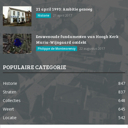
21 april 1993: Ambitie genoeg
21 april 2017
Historie
Eeuwenoude fundamenten van Hoogh Kerk
Maria-Wijngaard ontdekt
22 augustus 2017
Philippe de Montmorency
POPULAIRE CATEGORIE
Historie
847
Straten
837
Collecties
648
Weert
645
Locatie
542
Weert in 365 dagen
363