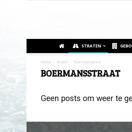
STRATEN
GEB
Home
Straten
Boermansstraat
BOERMANSSTRAAT
Geen posts om weer te g