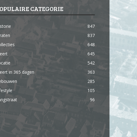
OPULAIRE CATEGORIE
storie
847
raten
837
llecties
648
eert
645
catie
542
ert in 365 dagen
363
ebouwen
285
festyle
105
ngstraat
96