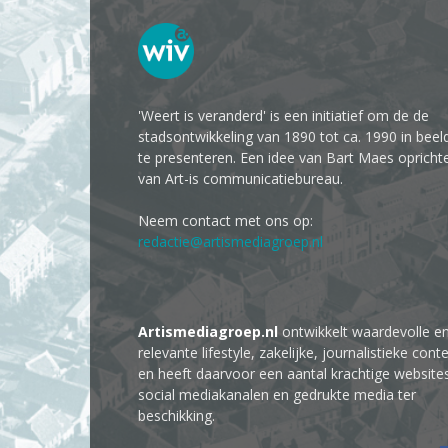
'Weert is veranderd' is een initiatief om de de
stadsontwikkeling van 1890 tot ca. 1990 in beel
te presenteren. Een idee van Bart Maes opricht
van Art-is communicatiebureau.
Neem contact met ons op:
redactie@artismediagroep.nl
Artismediagroep.nl
ontwikkelt waardevolle e
relevante lifestyle, zakelijke, journalistieke cont
en heeft daarvoor een aantal krachtige website
social mediakanalen en gedrukte media ter
beschikking.