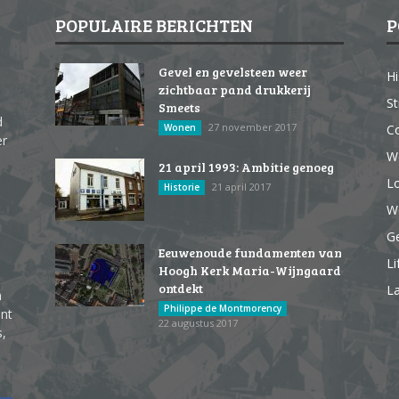
POPULAIRE BERICHTEN
P
Gevel en gevelsteen weer
Hi
zichtbaar pand drukkerij
St
Smeets
d
27 november 2017
Wonen
Co
er
W
21 april 1993: Ambitie genoeg
Lo
21 april 2017
Historie
We
G
Eeuwenoude fundamenten van
Li
Hoogh Kerk Maria-Wijngaard
ontdekt
La
n
Philippe de Montmorency
ent
22 augustus 2017
s,