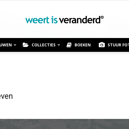
OUWEN
COLLECTIES
BOEKEN
STUUR FO
Weert
is
even
Veranderd