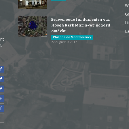
We
G
Eeuwenoude fundamenten van
Li
Hoogh Kerk Maria-Wijngaard
ontdekt
La
n
Philippe de Montmorency
ent
22 augustus 2017
s,