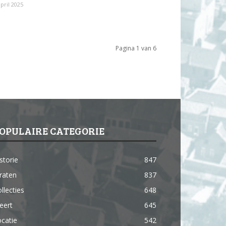
april 2025
Pagina 1 van 6
OPULAIRE CATEGORIE
storie
847
raten
837
llecties
648
eert
645
catie
542