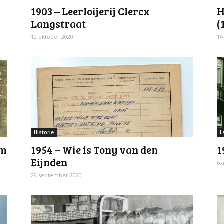
1903 – Leerloijerij Clercx
H
Langstraat
(
12 oktober 2020
14
Historie
L
um
1954 – Wie is Tony van den
1
Eijnden
6 
29 september 2020