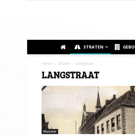
STRATEN
GEB
Home
Straten
Langstraat
LANGSTRAAT
Klooster