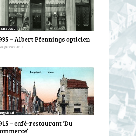
aasstraat
935 – Albert Pfennings opticien
 augustus 2019
angstraat
915 – café-restaurant ‘Du
ommerce’