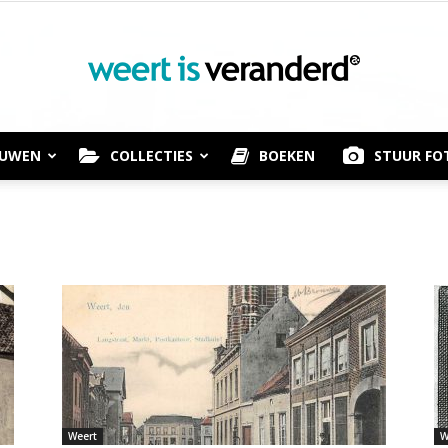
OUWEN
COLLECTIES
BOEKEN
STUUR FO
Weert
is
Weert
W
Veranderd