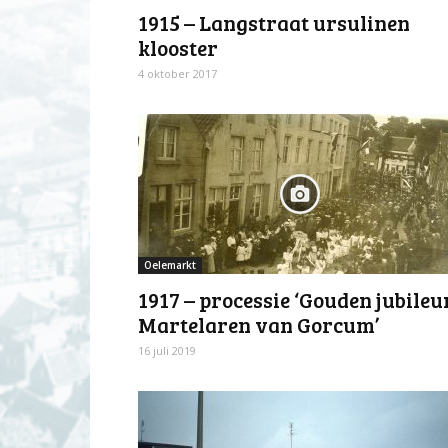
1915 – Langstraat ursulinen
klooster
4 oktober 2017
Oelemarkt
1917 – processie ‘Gouden jubile
Martelaren van Gorcum’
16 juli 2019