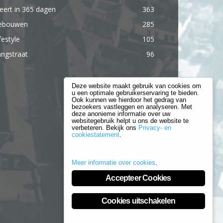
ert in 365 dagen
363
ebouwen
285
festyle
105
ngstraat
96
Deze website maakt gebruik van cookies om
u een optimale gebruikerservaring te bieden.
Ook kunnen we hierdoor het gedrag van
bezoekers vastleggen en analyseren. Met
deze anonieme informatie over uw
websitegebruik helpt u ons de website te
verbeteren. Bekijk ons
Privacy- en
cookiestatement
.
Meer informatie over cookies
.
Accepteer Cookies
Cookies uitschakelen