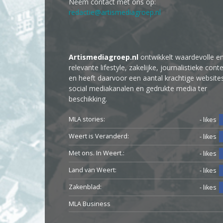
Neem contact met ons op:
redactie@artismediagroep.nl
Artismediagroep.nl
ontwikkelt waardevolle e
relevante lifestyle, zakelijke, journalistieke cont
en heeft daarvoor een aantal krachtige website
social mediakanalen en gedrukte media ter
beschikking.
MLA stories:
- likes
Weert is Veranderd:
- likes
Met ons. In Weert.:
- likes
Land van Weert:
- likes
Zakenblad:
- likes
MLA Business