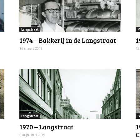
Langstraat
M
1974 – Bakkerij in de Langstraat
1
16 maart 2019
12
Langstraat
L
1970 – Langstraat
1
C
6 augustus 2019