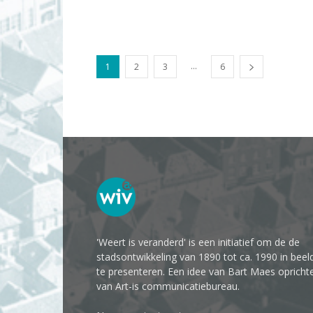
...
1
2
3
6
'Weert is veranderd' is een initiatief om de de
stadsontwikkeling van 1890 tot ca. 1990 in beel
te presenteren. Een idee van Bart Maes opricht
van Art-is communicatiebureau.