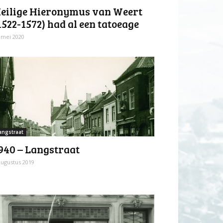
eilige Hieronymus van Weert
1522-1572) had al een tatoeage
 mei 2020
angstraat
940 – Langstraat
augustus 2019