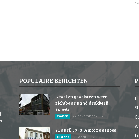
3 
POPULAIRE BERICHTEN
P
Gevel en gevelsteen weer
Hi
zichtbaar pand drukkerij
St
Smeets
d
27 november 2017
Wonen
Co
er
W
21 april 1993: Ambitie genoeg
Lo
21 april 2017
Historie