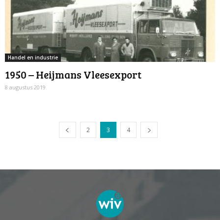
Handel en industrie
1950 – Heijmans Vleesexport
8 augustus 2019
2
3
4