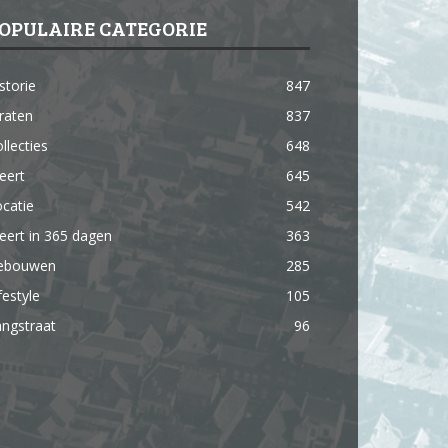
OPULAIRE CATEGORIE
storie
847
raten
837
llecties
648
eert
645
catie
542
ert in 365 dagen
363
ebouwen
285
festyle
105
ngstraat
96