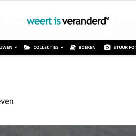
OUWEN
COLLECTIES
BOEKEN
STUUR FO
Weert
is
even
Veranderd