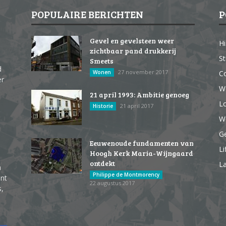
POPULAIRE BERICHTEN
P
Gevel en gevelsteen weer
Hi
zichtbaar pand drukkerij
St
Smeets
d
27 november 2017
Wonen
Co
er
W
21 april 1993: Ambitie genoeg
Lo
21 april 2017
Historie
We
G
Eeuwenoude fundamenten van
Li
Hoogh Kerk Maria-Wijngaard
ontdekt
La
n
Philippe de Montmorency
ent
22 augustus 2017
s,