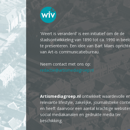
'Weert is veranderd' is een initiatief om de de
stadsontwikkeling van 1890 tot ca. 1990 in beel
te presenteren. Een idee van Bart Maes opricht
van Art-is communicatiebureau.
Neem contact met ons op:
redactie@artismediagroep.nl
Artismediagroep.nl
ontwikkelt waardevolle e
relevante lifestyle, zakelijke, journalistieke cont
en heeft daarvoor een aantal krachtige website
social mediakanalen en gedrukte media ter
beschikking.