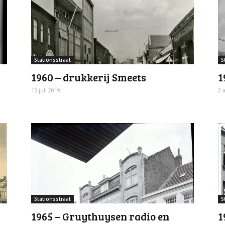
Stationsstraat
S
1960 – drukkerij Smeets
1
13 juli 2019
2 
Stationsstraat
S
1965 – Gruythuysen radio en
1