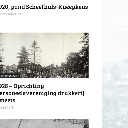
920, pand Scheefhals-Kneepkens
 november 2018
tationsstraat
928 – Oprichting
ersoneelsvereniging drukkerij
meets
 juni 2019