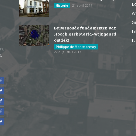
Lo
21 april 2017
Historie
We
G
Eeuwenoude fundamenten van
Li
Hoogh Kerk Maria-Wijngaard
ontdekt
La
n
Philippe de Montmorency
ent
22 augustus 2017
s,