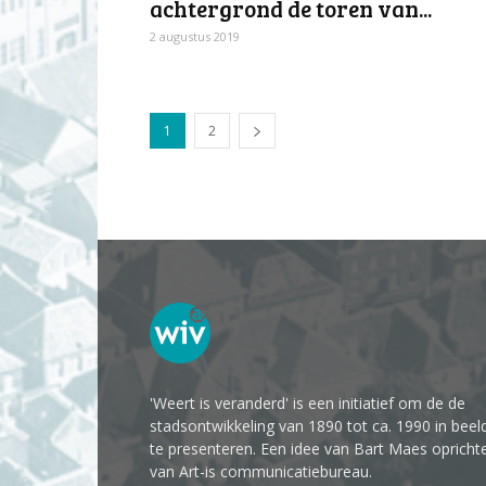
achtergrond de toren van...
2 augustus 2019
1
2
'Weert is veranderd' is een initiatief om de de
stadsontwikkeling van 1890 tot ca. 1990 in beel
te presenteren. Een idee van Bart Maes opricht
van Art-is communicatiebureau.