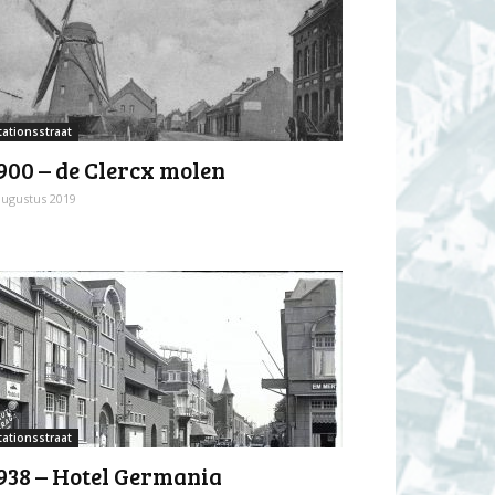
tationsstraat
900 – de Clercx molen
augustus 2019
tationsstraat
938 – Hotel Germania