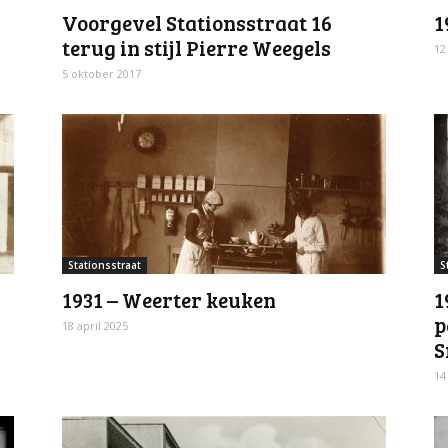
Voorgevel Stationsstraat 16
1
terug in stijl Pierre Weegels
12
5 oktober 2017
Stationsstraat
S
1931 – Weerter keuken
1
p
18 april 2025
S
14