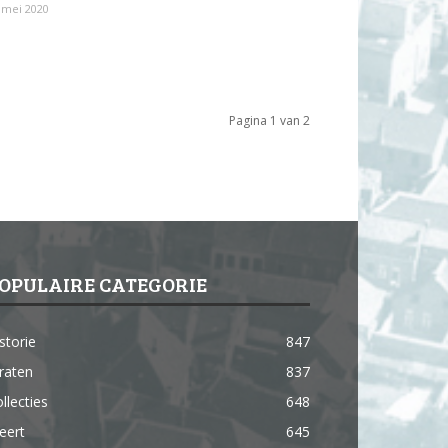
 mei 2020
Pagina 1 van 2
OPULAIRE CATEGORIE
storie
847
raten
837
llecties
648
eert
645