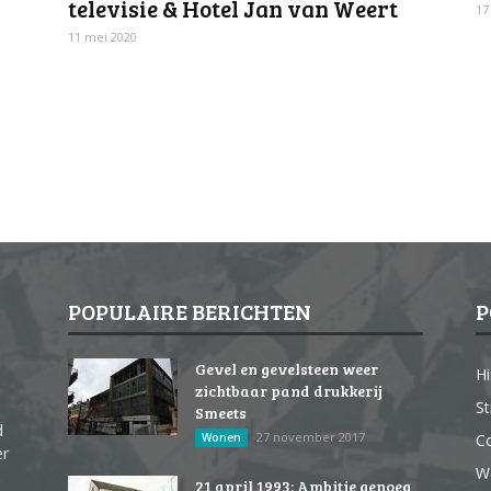
televisie & Hotel Jan van Weert
17
11 mei 2020
POPULAIRE BERICHTEN
P
Gevel en gevelsteen weer
Hi
zichtbaar pand drukkerij
St
Smeets
d
27 november 2017
Wonen
Co
er
W
21 april 1993: Ambitie genoeg