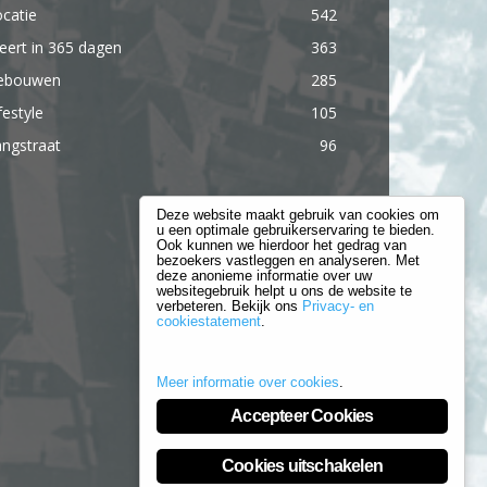
catie
542
ert in 365 dagen
363
ebouwen
285
festyle
105
ngstraat
96
Deze website maakt gebruik van cookies om
u een optimale gebruikerservaring te bieden.
Ook kunnen we hierdoor het gedrag van
bezoekers vastleggen en analyseren. Met
deze anonieme informatie over uw
websitegebruik helpt u ons de website te
verbeteren. Bekijk ons
Privacy- en
cookiestatement
.
Meer informatie over cookies
.
Accepteer Cookies
Cookies uitschakelen