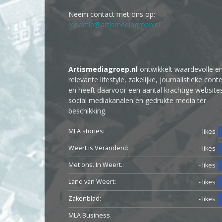
Neem contact met ons op:
redactie@artismediagroep.nl
Artismediagroep.nl
ontwikkelt waardevolle e
relevante lifestyle, zakelijke, journalistieke cont
en heeft daarvoor een aantal krachtige website
social mediakanalen en gedrukte media ter
beschikking.
MLA stories:
- likes
Weert is Veranderd:
- likes
Met ons. In Weert.:
- likes
Land van Weert:
- likes
Zakenblad:
- likes
MLA Business