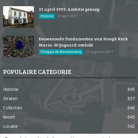
21 april 1993: Ambitie genoeg
21 april 2017
Historie
Eeuwenoude fundamenten van Hoogh Kerk
Maria-Wijngaard ontdekt
22 augustus 2017
Philippe de Montmorency
POPULAIRE CATEGORIE
Historie
845
Straten
837
Collecties
646
Weert
645
Locatie
542
Weert in 365 dagen
363