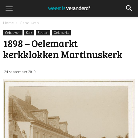
Home
Gebouwen
Gebouwen
Kerk
Straten
Oelemarkt
1898 – Oelemarkt
kerkklokken Martinuskerk
24 september 2019