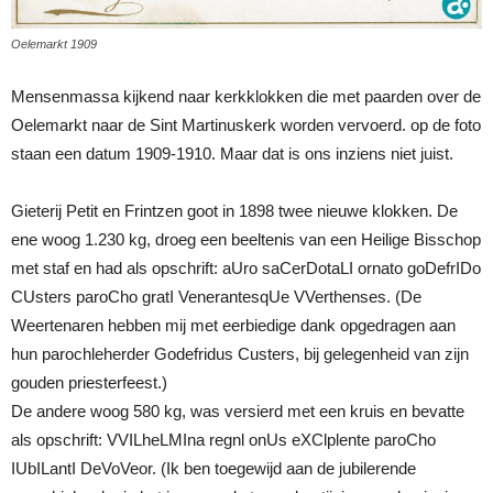
Oelemarkt 1909
Mensenmassa kijkend naar kerkklokken die met paarden over de
Oelemarkt naar de Sint Martinuskerk worden vervoerd. op de foto
staan een datum 1909-1910. Maar dat is ons inziens niet juist.
Gieterij Petit en Frintzen goot in 1898 twee nieuwe klokken. De
ene woog 1.230 kg, droeg een beeltenis van een Heilige Bisschop
met staf en had als opschrift: aUro saCerDotaLI ornato goDefrIDo
CUsters paroCho gratI VenerantesqUe VVerthenses. (De
Weertenaren hebben mij met eerbiedige dank opgedragen aan
hun parochleherder Godefridus Custers, bij gelegenheid van zijn
gouden priesterfeest.)
De andere woog 580 kg, was versierd met een kruis en bevatte
als opschrift: VVILheLMIna regnl onUs eXClplente paroCho
IUbILantI DeVoVeor. (Ik ben toegewijd aan de jubilerende