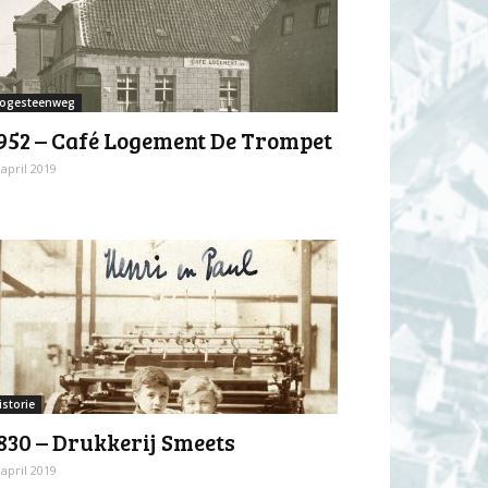
ogesteenweg
952 – Café Logement De Trompet
 april 2019
istorie
830 – Drukkerij Smeets
 april 2019