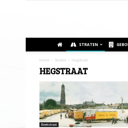
STRATEN
GEB
Home
Straten
Hegstraat
HEGSTRAAT
Beekstraat