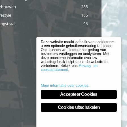
ebouwen
285
festyle
105
ngstraat
96
Deze website maakt gebruik van cookies om
u een optimale gebruikerservaring te bieden.
Ook kunnen we hierdoor het gedrag van
bezoekers vastleggen en analyseren. Met
deze anonieme informatie over uw
websitegebruik helpt u ons de website te
verbeteren. Bekijk ons
Privacy- en
cookiestatement
.
Meer informatie over cookies
.
Accepteer Cookies
Cookies uitschakelen