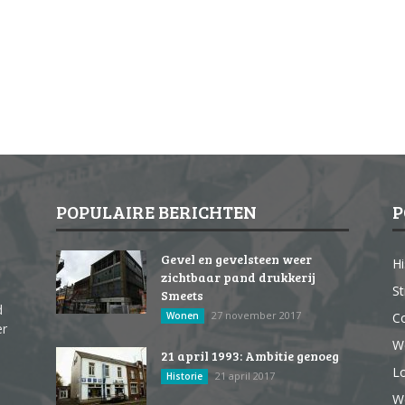
POPULAIRE BERICHTEN
P
Gevel en gevelsteen weer
Hi
zichtbaar pand drukkerij
St
Smeets
d
27 november 2017
Wonen
Co
er
W
21 april 1993: Ambitie genoeg
Lo
21 april 2017
Historie
We