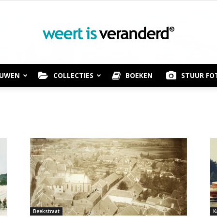
OUWEN
COLLECTIES
BOEKEN
STUUR FO
Weert
is
Beekstraat
K
Veranderd