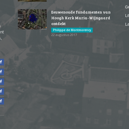
G
Eeuwenoude fundamenten van
Li
Hoogh Kerk Maria-Wijngaard
ontdekt
La
n
Philippe de Montmorency
ent
22 augustus 2017
s,