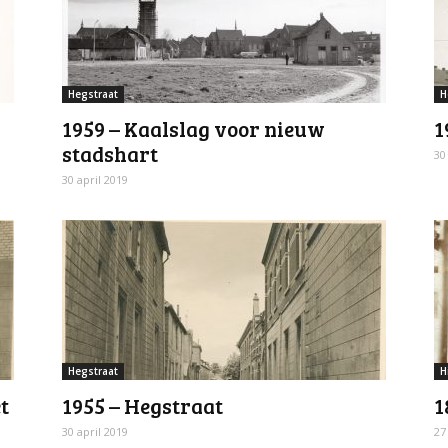
Hegstraat
H
1959 – Kaalslag voor nieuw
1
stadshart
30
30 april 2019
Hegstraat
H
t
1955 – Hegstraat
1
30 april 2019
27