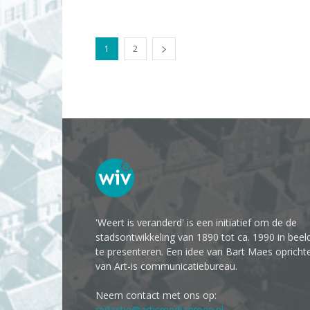
1
2
'Weert is veranderd' is een initiatief om de de
stadsontwikkeling van 1890 tot ca. 1990 in beel
te presenteren. Een idee van Bart Maes opricht
van Art-is communicatiebureau.
Neem contact met ons op:
redactie@artismediagroep.nl