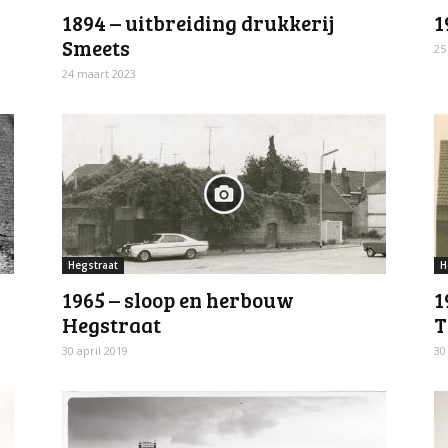
1894 – uitbreiding drukkerij
1
Smeets
25
24 maart 2023
Hegstraat
H
1965 – sloop en herbouw
1
Hegstraat
T
30 april 2019
30