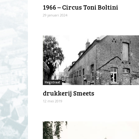
1966 – Circus Toni Boltini
29 januari 2024
Hegstraat
drukkerij Smeets
12 mei 2019