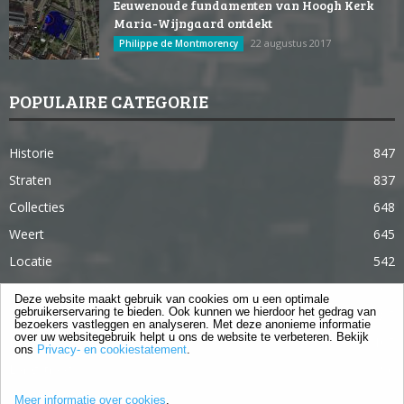
Eeuwenoude fundamenten van Hoogh Kerk
Maria-Wijngaard ontdekt
22 augustus 2017
Philippe de Montmorency
POPULAIRE CATEGORIE
Historie
847
Straten
837
Collecties
648
Weert
645
Locatie
542
Weert in 365 dagen
363
Deze website maakt gebruik van cookies om u een optimale
gebruikerservaring te bieden. Ook kunnen we hierdoor het gedrag van
Gebouwen
285
bezoekers vastleggen en analyseren. Met deze anonieme informatie
over uw websitegebruik helpt u ons de website te verbeteren. Bekijk
Lifestyle
105
ons
Privacy- en cookiestatement
.
Langstraat
96
Meer informatie over cookies
.