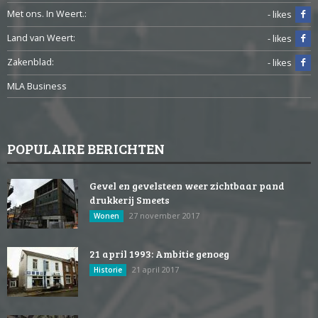
Met ons. In Weert.:
- likes
Land van Weert:
- likes
Zakenblad:
- likes
MLA Business
POPULAIRE BERICHTEN
Gevel en gevelsteen weer zichtbaar pand
drukkerij Smeets
27 november 2017
Wonen
21 april 1993: Ambitie genoeg
21 april 2017
Historie