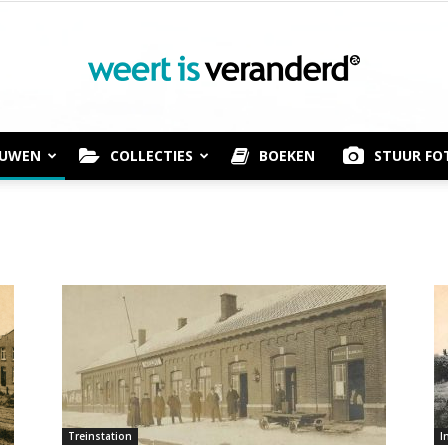
OUWEN
COLLECTIES
BOEKEN
STUUR FO
Weert
is
Treinstation
I
Veranderd