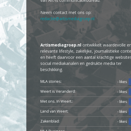
van Art-is communicatiebureau.
Neem contact met ons op:
redactie@artismediagroep.nl
Artismediagroep.nl
ontwikkelt waardevolle e
relevante lifestyle, zakelijke, journalistieke cont
en heeft daarvoor een aantal krachtige website
social mediakanalen en gedrukte media ter
beschikking.
MLA stories:
- likes
Weert is Veranderd:
- likes
Met ons. In Weert.:
- likes
Land van Weert:
- likes
Zakenblad:
- likes