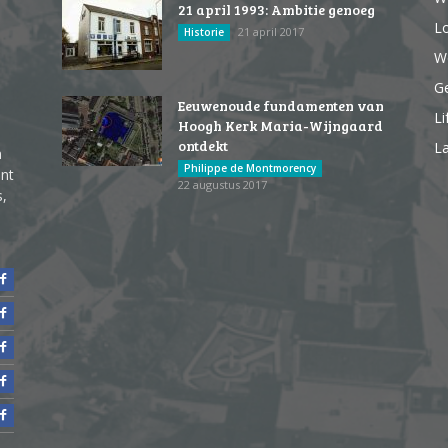
21 april 1993: Ambitie genoeg
Lo
21 april 2017
Historie
We
G
Eeuwenoude fundamenten van
Li
Hoogh Kerk Maria-Wijngaard
ontdekt
La
n
Philippe de Montmorency
ent
22 augustus 2017
s,