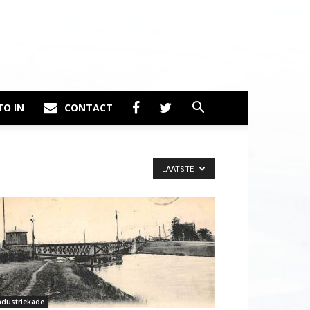
TO IN
CONTACT
LAATSTE
ndustriekade