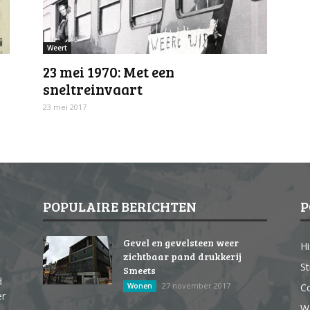
Weert
23 mei 1970: Met een
sneltreinvaart
23 mei 2017
POPULAIRE BERICHTEN
P
Gevel en gevelsteen weer
Hi
zichtbaar pand drukkerij
St
Smeets
d
27 november 2017
Wonen
Co
er
W