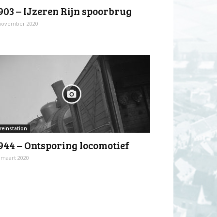
903 – IJzeren Rijn spoorbrug
november 2020
reinstation
944 – Ontsporing locomotief
 maart 2020