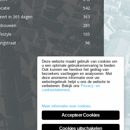
catie
542
ert in 365 dagen
363
ebouwen
285
festyle
105
ngstraat
96
Deze website maakt gebruik van cookies om
u een optimale gebruikerservaring te bieden.
Ook kunnen we hierdoor het gedrag van
bezoekers vastleggen en analyseren. Met
deze anonieme informatie over uw
websitegebruik helpt u ons de website te
verbeteren. Bekijk ons
Privacy- en
cookiestatement
.
Meer informatie over cookies
.
Accepteer Cookies
Cookies uitschakelen