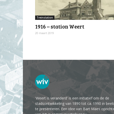
Treinstation
1916 – station Weert
20 maart 2019
'Weert is veranderd' is een initiatief om de de
stadsontwikkeling van 1890 tot ca. 1990 in beel
te presenteren. Een idee van Bart Maes opricht