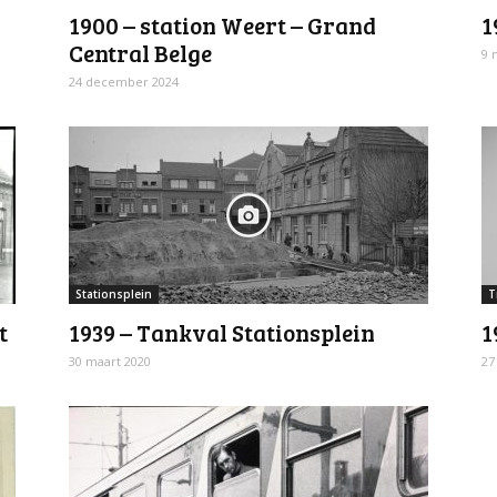
1900 – station Weert – Grand
1
Central Belge
9 
24 december 2024
Stationsplein
T
t
1939 – Tankval Stationsplein
1
30 maart 2020
27