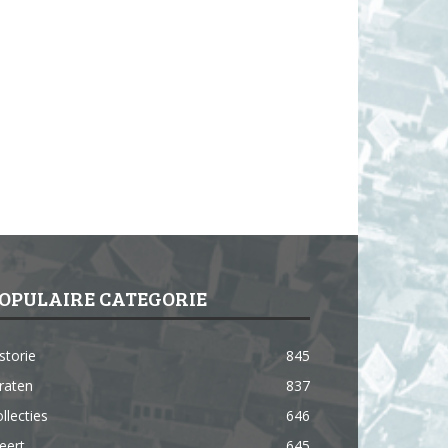
OPULAIRE CATEGORIE
storie
845
raten
837
llecties
646
eert
645