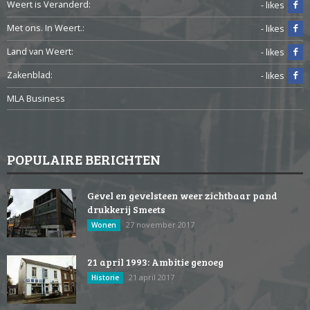
Weert is Veranderd:
- likes
Met ons. In Weert.:
- likes
Land van Weert:
- likes
Zakenblad:
- likes
MLA Business
POPULAIRE BERICHTEN
Gevel en gevelsteen weer zichtbaar pand
drukkerij Smeets
27 november 2017
Wonen
21 april 1993: Ambitie genoeg
21 april 2017
Historie