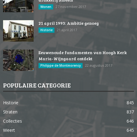
27 november 2017
Wonen
21 april 1993: Ambitie genoeg
21 april 2017
Historie
Eeuwenoude fundamenten van Hoogh Kerk
Maria-Wijngaard ontdekt
22 augustus 2017
Philippe de Montmorency
POPULAIRE CATEGORIE
Historie
845
Straten
837
Collecties
646
Weert
645