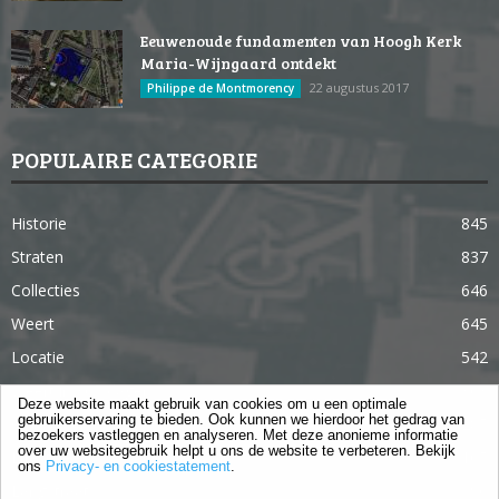
Eeuwenoude fundamenten van Hoogh Kerk
Maria-Wijngaard ontdekt
22 augustus 2017
Philippe de Montmorency
POPULAIRE CATEGORIE
Historie
845
Straten
837
Collecties
646
Weert
645
Locatie
542
Weert in 365 dagen
363
Deze website maakt gebruik van cookies om u een optimale
gebruikerservaring te bieden. Ook kunnen we hierdoor het gedrag van
Gebouwen
285
bezoekers vastleggen en analyseren. Met deze anonieme informatie
over uw websitegebruik helpt u ons de website te verbeteren. Bekijk
Lifestyle
105
ons
Privacy- en cookiestatement
.
Langstraat
96