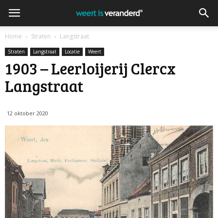
Home
Straten
Langstraat
Straten
Langstraat
Locatie
Weert
1903 – Leerloijerij Clercx
Langstraat
12 oktober 2020