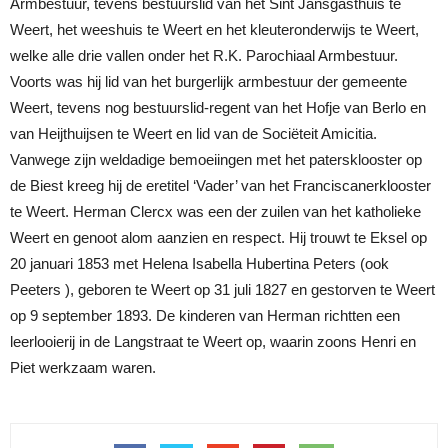
Armbestuur, tevens bestuurslid van het Sint Jansgasthuis te
Weert, het weeshuis te Weert en het kleuteronderwijs te Weert,
welke alle drie vallen onder het R.K. Parochiaal Armbestuur.
Voorts was hij lid van het burgerlijk armbestuur der gemeente
Weert, tevens nog bestuurslid-regent van het Hofje van Berlo en
van Heijthuijsen te Weert en lid van de Sociëteit Amicitia.
Vanwege zijn weldadige bemoeiingen met het patersklooster op
de Biest kreeg hij de eretitel ‘Vader’ van het Franciscanerklooster
te Weert. Herman Clercx was een der zuilen van het katholieke
Weert en genoot alom aanzien en respect. Hij trouwt te Eksel op
20 januari 1853 met Helena Isabella Hubertina Peters (ook
Peeters ), geboren te Weert op 31 juli 1827 en gestorven te Weert
op 9 september 1893. De kinderen van Herman richtten een
leerlooierij in de Langstraat te Weert op, waarin zoons Henri en
Piet werkzaam waren.