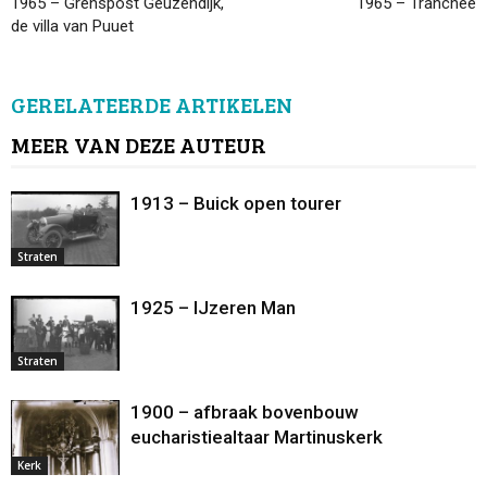
1965 – Grenspost Geuzendijk,
1965 – Tranchée
de villa van Puuet
GERELATEERDE ARTIKELEN
MEER VAN DEZE AUTEUR
1913 – Buick open tourer
Straten
1925 – IJzeren Man
Straten
1900 – afbraak bovenbouw
eucharistiealtaar Martinuskerk
Kerk