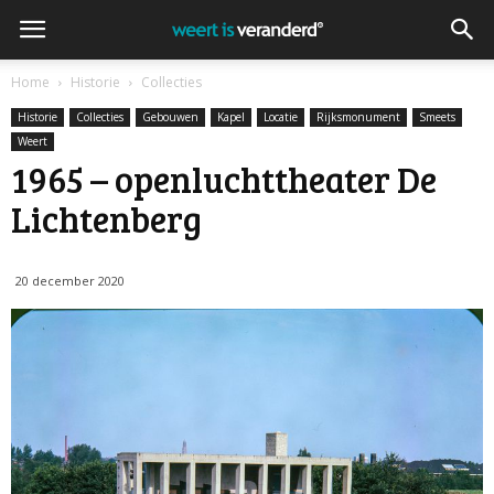
Home
Historie
Collecties
Historie
Collecties
Gebouwen
Kapel
Locatie
Rijksmonument
Smeets
Weert
1965 – openluchttheater De
Lichtenberg
20 december 2020