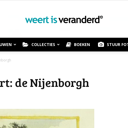
OUWEN
COLLECTIES
BOEKEN
STUUR FO
Weert
enborgh
rt: de Nijenborgh
is
Veranderd