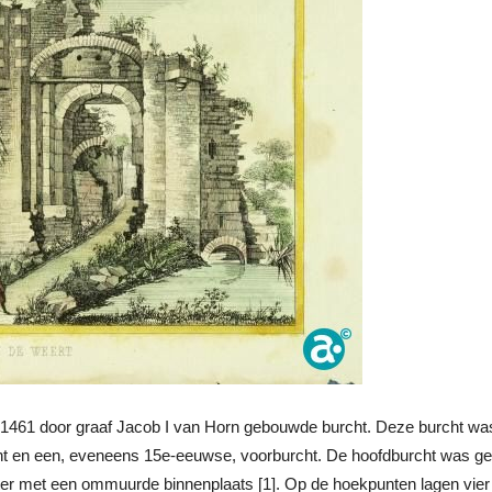
 1461 door graaf Jacob I van Horn gebouwde burcht. Deze burcht was
ht en een, eveneens 15e-eeuwse, voorburcht. De hoofdburcht was ge
er met een ommuurde binnenplaats [1]. Op de hoekpunten lagen vier