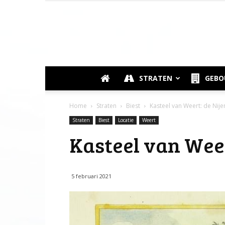
STRATEN
GEB
Home
Straten
Biest
Kasteel van Weert: de Nij
Straten
Biest
Locatie
Weert
Kasteel van Wee
5 februari 2021