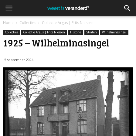
Home
Collecties
Collectie Argus | Frits Niessen
Collecties
Collectie Argus | Frits Niessen
Historie
Straten
Wilhelminasingel
1925 – Wilhelminasingel
5 september 2024