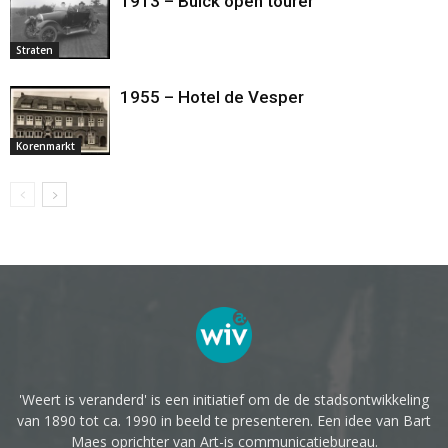
1913 – Buick open tourer
Straten
1955 – Hotel de Vesper
Korenmarkt
'Weert is veranderd' is een initiatief om de de stadsontwikkeling
van 1890 tot ca. 1990 in beeld te presenteren. Een idee van Bart
Maes oprichter van Art-is communicatiebureau.