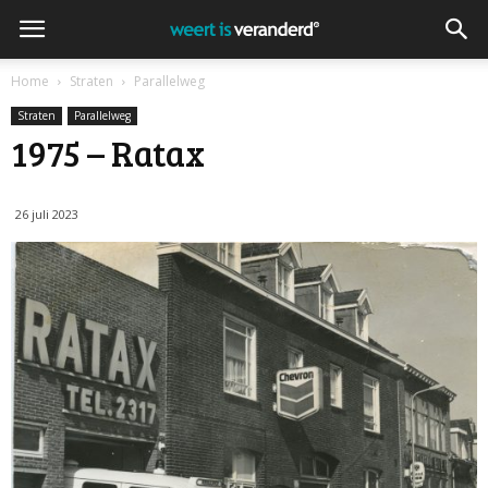
Home
Straten
Parallelweg
Straten
Parallelweg
1975 – Ratax
26 juli 2023