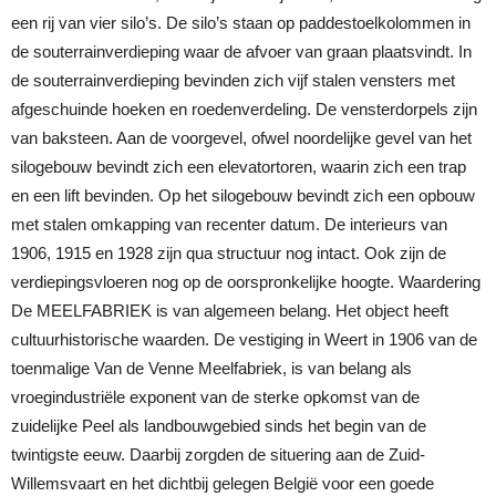
een rij van vier silo’s. De silo’s staan op paddestoelkolommen in
de souterrainverdieping waar de afvoer van graan plaatsvindt. In
de souterrainverdieping bevinden zich vijf stalen vensters met
afgeschuinde hoeken en roedenverdeling. De vensterdorpels zijn
van baksteen. Aan de voorgevel, ofwel noordelijke gevel van het
silogebouw bevindt zich een elevatortoren, waarin zich een trap
en een lift bevinden. Op het silogebouw bevindt zich een opbouw
met stalen omkapping van recenter datum. De interieurs van
1906, 1915 en 1928 zijn qua structuur nog intact. Ook zijn de
verdiepingsvloeren nog op de oorspronkelijke hoogte. Waardering
De MEELFABRIEK is van algemeen belang. Het object heeft
cultuurhistorische waarden. De vestiging in Weert in 1906 van de
toenmalige Van de Venne Meelfabriek, is van belang als
vroegindustriële exponent van de sterke opkomst van de
zuidelijke Peel als landbouwgebied sinds het begin van de
twintigste eeuw. Daarbij zorgden de situering aan de Zuid-
Willemsvaart en het dichtbij gelegen België voor een goede