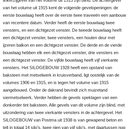
linkerzijgevel van het volume uit 1915 zijn blind. De achtergevel
van het volume uit 1915 kent de volgende gevelopeningen: de
eerste bouwlaag heeft over de eerste twee traveeën een aanbouw
van recentere datum. Verder heeft de eerste bouwlaag twee
vensters, en een dichtgezet venster. De tweede bouwlaag heeft
een dichtgezet venster, twee vensters, een houten deur met
ijzeren balkon en een dichtgezet venster. De derde en de vierde
bouwlaag hebben elk een dichtgezet venster, drie vensters en
een dichtgezet venster. De vijfde bouwlaag heeft vijf vierkante
vensters. Het SILOGEBOUW 1928 heeft een opstand van
baksteen met metselwerk in kruisverband, ligt oostelijk van de
volumes 1906 en 1915, en is tegen het volume van 1915
aangebouwd. Onder de dakrand bevindt zich muizetand
siermetselwerk. Verder hebben de gevels speklagen van een
donkerder tint baksteen. Alle gevels van dit volume zijn blind, met
uitzondering van twee vierkante vensters in de achtergevel. Het
SILOGEBOUW van Postma uit 1938 is van gewapend beton en
telt in totaal 14 silo’s, twee rijen van vijf silo’s, met daartussen nog