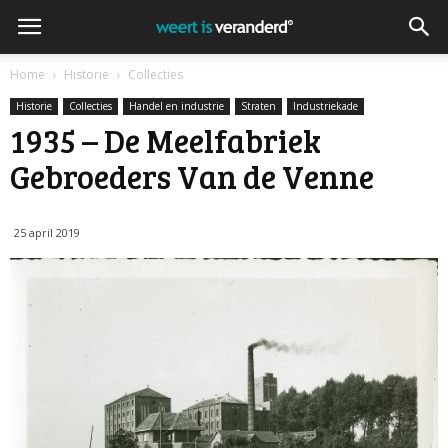
Home
Historie
Collecties
Historie
Collecties
Handel en industrie
Straten
Industriekade
1935 – De Meelfabriek
Gebroeders Van de Venne
25 april 2019