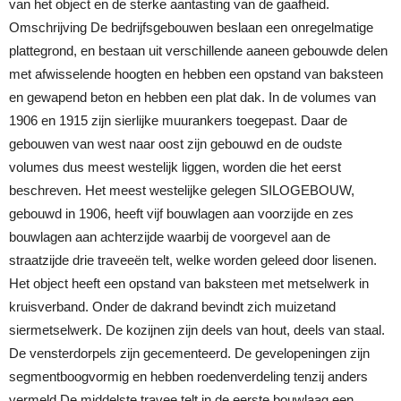
van het object en de sterke aantasting van de gaafheid.
Omschrijving De bedrijfsgebouwen beslaan een onregelmatige
plattegrond, en bestaan uit verschillende aaneen gebouwde delen
met afwisselende hoogten en hebben een opstand van baksteen
en gewapend beton en hebben een plat dak. In de volumes van
1906 en 1915 zijn sierlijke muurankers toegepast. Daar de
gebouwen van west naar oost zijn gebouwd en de oudste
volumes dus meest westelijk liggen, worden die het eerst
beschreven. Het meest westelijke gelegen SILOGEBOUW,
gebouwd in 1906, heeft vijf bouwlagen aan voorzijde en zes
bouwlagen aan achterzijde waarbij de voorgevel aan de
straatzijde drie traveeën telt, welke worden geleed door lisenen.
Het object heeft een opstand van baksteen met metselwerk in
kruisverband. Onder de dakrand bevindt zich muizetand
siermetselwerk. De kozijnen zijn deels van hout, deels van staal.
De vensterdorpels zijn gecementeerd. De gevelopeningen zijn
segmentboogvormig en hebben roedenverdeling tenzij anders
vermeld De middelste travee telt in de eerste bouwlaag een