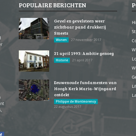
POPULAIRE BERICHTEN
P
Gevel en gevelsteen weer
Hi
zichtbaar pand drukkerij
St
Smeets
d
27 november 2017
Wonen
Co
er
W
21 april 1993: Ambitie genoeg
Lo
21 april 2017
Historie
We
G
Eeuwenoude fundamenten van
Li
Hoogh Kerk Maria-Wijngaard
ontdekt
La
n
Philippe de Montmorency
ent
22 augustus 2017
s,