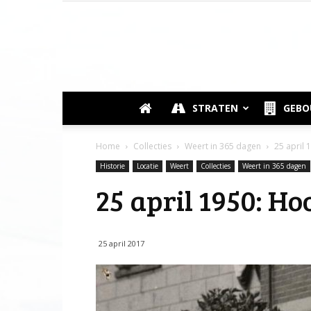
STRATEN
GEB
Home
Collecties
Weert in 365 dagen
25 april
Historie
Locatie
Weert
Collecties
Weert in 365 dagen
25 april 1950: H
25 april 2017