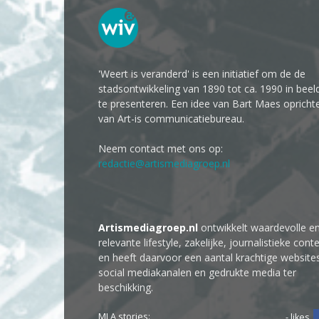
'Weert is veranderd' is een initiatief om de de
stadsontwikkeling van 1890 tot ca. 1990 in beel
te presenteren. Een idee van Bart Maes opricht
van Art-is communicatiebureau.
Neem contact met ons op:
redactie@artismediagroep.nl
Artismediagroep.nl
ontwikkelt waardevolle e
relevante lifestyle, zakelijke, journalistieke cont
en heeft daarvoor een aantal krachtige website
social mediakanalen en gedrukte media ter
beschikking.
MLA stories:
- likes