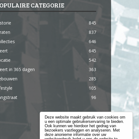
OPULAIRE CATEGORIE
storie
845
raten
837
llecties
646
eert
645
catie
542
ert in 365 dagen
363
ebouwen
285
festyle
105
ngstraat
96
Deze website maakt gebruik van cookies om
u een optimale gebruikerservaring te bieden.
Ook kunnen we hierdoor het gedrag van
bezoekers vastleggen en analyseren. Met
deze anonieme informatie over uw
websitegebruik helpt u ons de website te