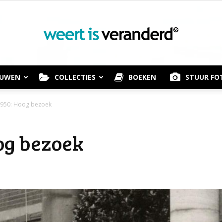
OUWEN
COLLECTIES
BOEKEN
STUUR FO
Weert
 1950: Hoog bezoek
oog bezoek
is
Veranderd