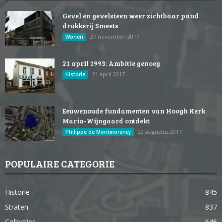
Gevel en gevelsteen weer zichtbaar pand
drukkerij Smeets
27 november 2017
Wonen
21 april 1993: Ambitie genoeg
21 april 2017
Historie
Eeuwenoude fundamenten van Hoogh Kerk
Maria-Wijngaard ontdekt
22 augustus 2017
Philippe de Montmorency
POPULAIRE CATEGORIE
Historie
845
Straten
837
Collecties
646