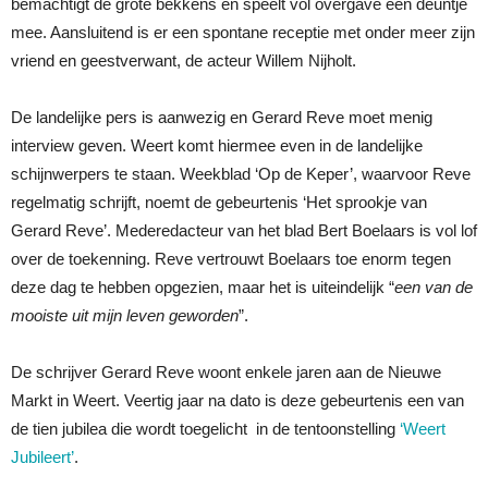
bemachtigt de grote bekkens en speelt vol overgave een deuntje
mee. Aansluitend is er een spontane receptie met onder meer zijn
vriend en geestverwant, de acteur Willem Nijholt.
De landelijke pers is aanwezig en Gerard Reve moet menig
interview geven. Weert komt hiermee even in de landelijke
schijnwerpers te staan. Weekblad ‘Op de Keper’, waarvoor Reve
regelmatig schrijft, noemt de gebeurtenis ‘Het sprookje van
Gerard Reve’. Mederedacteur van het blad Bert Boelaars is vol lof
over de toekenning. Reve vertrouwt Boelaars toe enorm tegen
deze dag te hebben opgezien, maar het is uiteindelijk “
een van de
mooiste uit mijn leven geworden
”.
De schrijver Gerard Reve woont enkele jaren aan de Nieuwe
Markt in Weert. Veertig jaar na dato is deze gebeurtenis een van
de tien jubilea die wordt toegelicht in de tentoonstelling
‘Weert
Jubileert’
.