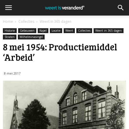
Home
Collecties
Weert in 365 dagen
Historie
Gebouwen
Kapel
Locatie
Weert
Collecties
Weert in 365 dagen
Straten
Wilhelminasingel
8 mei 1954: Productiemiddel
‘Arbeid’
8 mei 2017