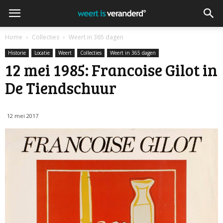
Home
Collecties
Weert in 365 dagen
Historie
Locatie
Weert
Collecties
Weert in 365 dagen
12 mei 1985: Francoise Gilot in
De Tiendschuur
12 mei 2017