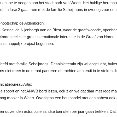
 en toe te voegen aan het stadspark van Weert. Het huidige herenhui
st. In fase 2 gaat men met de familie Scheijmans in overleg voor e
genootschap de Aldenborgh:
ge Kasteel de Nijenborgh aan de Biest, waar de graaf woonde, openbar
omenteel is er grote internationale interesse in de Graaf van Horn
enschappelijk project begonnen.
efd met familie Scheijmans. Desalniettemin zijn wij opgelucht, buiten h
niet meer in de straat parkeren of trachten achteruit in te steken do
icatiebureau Artis:
steelspoort en het ANWB bord lezen, ook zien we dat daar met regelm
 nog mooier in Weert. Overigens een houthandel met een asbest dak d
enduizenden extra buitenlandse toeristen per jaar gaan trekken. Dat 