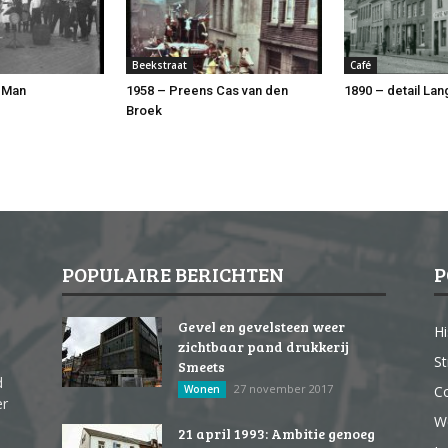
Beekstraat
Café
 Man
1958 – Preens Cas van den
1890 – detail Lan
Broek
POPULAIRE BERICHTEN
P
Gevel en gevelsteen weer
Hi
zichtbaar pand drukkerij
St
Smeets
d
27 november 2017
Wonen
Co
er
W
21 april 1993: Ambitie genoeg