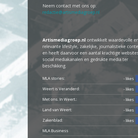
Neem contact met ons op:
redactie@artismediagroep.nl
Artismediagroep.nl
ontwikkelt waardevolle e
relevante lifestyle, zakelijke, journalistieke cont
en heeft daarvoor een aantal krachtige website
social mediakanalen en gedrukte media ter
beschikking.
MLA stories:
- likes
Weert is Veranderd:
- likes
Met ons. In Weert.:
- likes
Land van Weert:
- likes
Zakenblad:
- likes
MLA Business