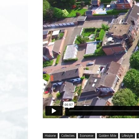
Historie
Collecties
Economie
Golden Mile
Lifestyle