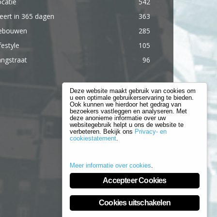
catie
542
ert in 365 dagen
363
ebouwen
285
festyle
105
ngstraat
96
Deze website maakt gebruik van cookies om
u een optimale gebruikerservaring te bieden.
Ook kunnen we hierdoor het gedrag van
bezoekers vastleggen en analyseren. Met
deze anonieme informatie over uw
websitegebruik helpt u ons de website te
verbeteren. Bekijk ons
Privacy- en
cookiestatement
.
Meer informatie over cookies
.
Accepteer Cookies
Cookies uitschakelen