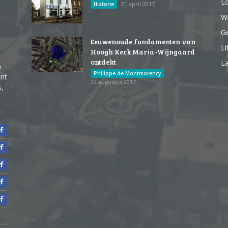
Lo
21 april 2017
Historie
We
G
Eeuwenoude fundamenten van
Li
Hoogh Kerk Maria-Wijngaard
ontdekt
La
n
Philippe de Montmorency
ent
22 augustus 2017
s,