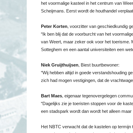
het voormalige kasteel in het centrum van Weert
Scheijmans. Eerst wordt de houthandel verplaat
Peter Korten
, voorzitter van geschiedkundig 
“Ik ben blij dat de voorburcht van het voormali
van Weert, maar zeker ook voor het toerisme. M
Sotteghem en een aantal universiteiten een wet
Niek Gruijthuijsen
, Biest buurtbewoner:
“Wij hebben altijd in goede verstandshouding gele
zich had mogen vestigingen, dat de vrachtwagens 
Bart Maes
, eigenaar tegenovergelegen commun
“Dagelijks zie je toeristen stoppen voor de ka
een stadspark wordt dan wordt het alleen maar
Het NBTC verwacht dat de kastelen op termijn ti