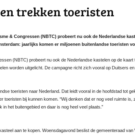
en trekken toeristen
e & Congressen (NBTC) probeert nu ook de Nederlandse kastelen
sterdam: jaarlijks komen er miljoenen buitenlandse toeristen v
en (NBTC) probeert nu ook de Nederlandse kastelen op de kaart te kr
telen worden uitgelicht. De campagne richt zich vooral op Duitsers e
ndse toeristen naar Nederland. Dat leidt vooral in de hoofdstad tot ge
toeristen bij kunnen komen. “Wij denken dat er nog veel ruimte is, ze
in het buitengebied en daar is nog heel veel plaats.”
t kasteel aan te kopen. Woensdagavond beslist de gemeenteraad van