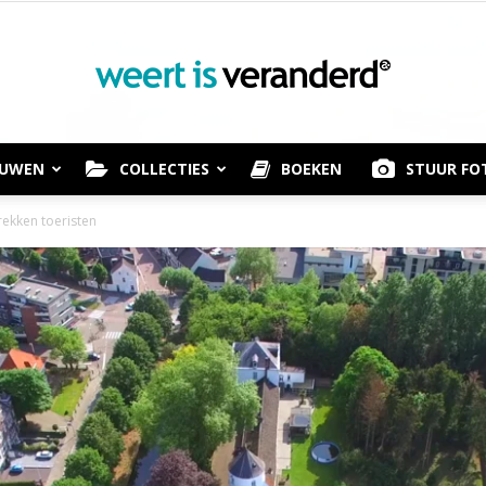
OUWEN
COLLECTIES
BOEKEN
STUUR FO
Weert
rekken toeristen
is
Veranderd