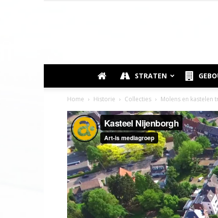
STRATEN
GEB
Home
Historie
Collecties
Molens en kastelen t