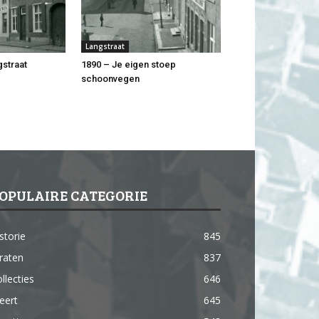
Langstraat
gstraat
1890 – Je eigen stoep
schoonvegen
OPULAIRE CATEGORIE
storie
845
raten
837
llecties
646
eert
645