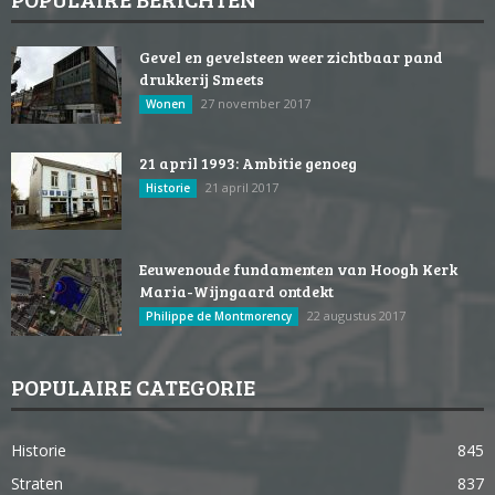
Gevel en gevelsteen weer zichtbaar pand
drukkerij Smeets
27 november 2017
Wonen
21 april 1993: Ambitie genoeg
21 april 2017
Historie
Eeuwenoude fundamenten van Hoogh Kerk
Maria-Wijngaard ontdekt
22 augustus 2017
Philippe de Montmorency
POPULAIRE CATEGORIE
Historie
845
Straten
837