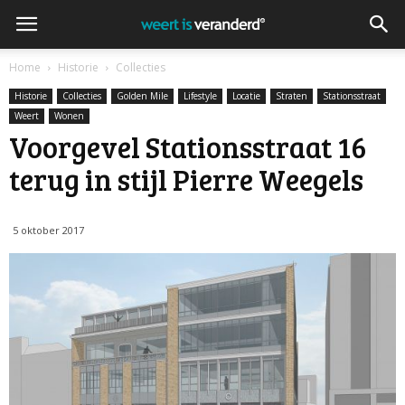
Home
Historie
Collecties
Historie
Collecties
Golden Mile
Lifestyle
Locatie
Straten
Stationsstraat
Weert
Wonen
Voorgevel Stationsstraat 16
terug in stijl Pierre Weegels
5 oktober 2017