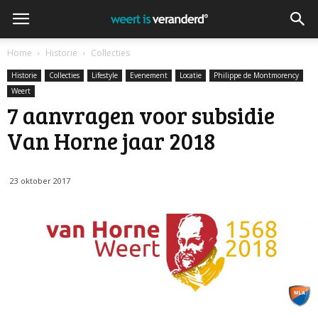
Home
Historie
Collecties
Historie
Collecties
Lifestyle
Evenement
Locatie
Philippe de Montmorency
Weert
7 aanvragen voor subsidie
Van Horne jaar 2018
23 oktober 2017