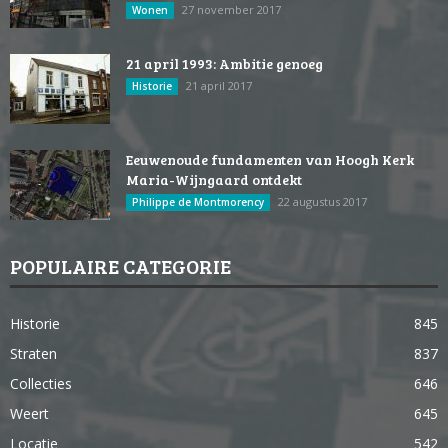
27 november 2017
Wonen
21 april 1993: Ambitie genoeg
21 april 2017
Historie
Eeuwenoude fundamenten van Hoogh Kerk
Maria-Wijngaard ontdekt
22 augustus 2017
Philippe de Montmorency
POPULAIRE CATEGORIE
Historie
845
Straten
837
Collecties
646
Weert
645
Locatie
542