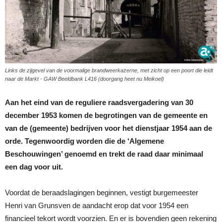
Links de zijgevel van de voormalige brandweerkazerne, met zicht op een poort die leidt
naar de Markt - GAW Beeldbank L416 (doorgang heet nu Meikoel)
Aan het eind van de reguliere raadsvergadering van 30
december 1953 komen de begrotingen van de gemeente en
van de (gemeente) bedrijven voor het dienstjaar 1954 aan de
orde. Tegenwoordig worden die de ‘Algemene
Beschouwingen’ genoemd en trekt de raad daar minimaal
een dag voor uit.
Voordat de beraadslagingen beginnen, vestigt burgemeester
Henri van Grunsven de aandacht erop dat voor 1954 een
financieel tekort wordt voorzien. En er is bovendien geen rekening