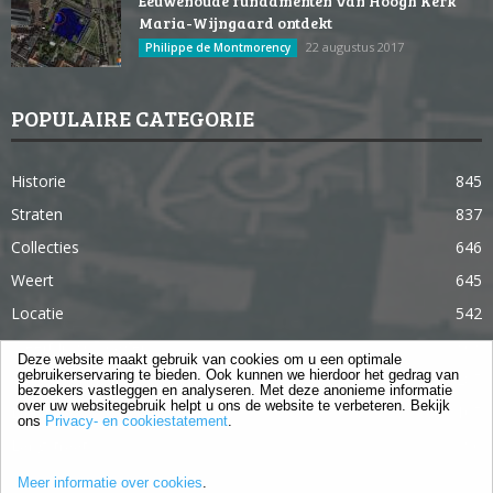
Eeuwenoude fundamenten van Hoogh Kerk
Maria-Wijngaard ontdekt
22 augustus 2017
Philippe de Montmorency
POPULAIRE CATEGORIE
Historie
845
Straten
837
Collecties
646
Weert
645
Locatie
542
Weert in 365 dagen
363
Deze website maakt gebruik van cookies om u een optimale
gebruikerservaring te bieden. Ook kunnen we hierdoor het gedrag van
Gebouwen
285
bezoekers vastleggen en analyseren. Met deze anonieme informatie
over uw websitegebruik helpt u ons de website te verbeteren. Bekijk
Lifestyle
105
ons
Privacy- en cookiestatement
.
Langstraat
96
Meer informatie over cookies
.