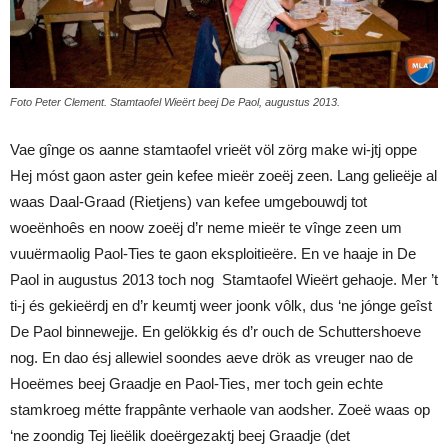
Foto Peter Clement. Stamtaofel Wieërt beej De Paol, augustus 2013.
Vae gînge os aanne stamtaofel vrieët völ zörg make wi-jtj oppe
Hej móst gaon aster gein kefee mieër zoeëj zeen. Lang gelieëje al
waas Daal-Graad (Rietjens) van kefee umgebouwdj tot
woeënhoês en noow zoeëj d’r neme mieër te vînge zeen um
vuuërmaolig Paol-Ties te gaon eksploitieëre. En ve haaje in De
Paol in augustus 2013 toch nog Stamtaofel Wieërt gehaoje. Mer ’t
ti-j és gekieërdj en d’r keumtj weer joonk vôlk, dus ‘ne jónge geîst
De Paol binnewejje. En gelökkig és d’r ouch de Schuttershoeve
nog. En dao ésj allewiel soondes aeve drök as vreuger nao de
Hoeëmes beej Graadje en Paol-Ties, mer toch gein echte
stamkroeg métte frappânte verhaole van aodsher. Zoeë waas op
‘ne zoondig Tej lieëlik doeërgezaktj beej Graadje (det