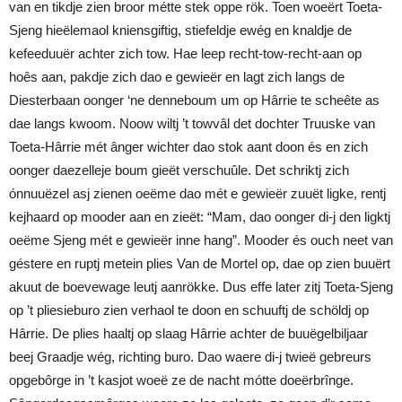
van en tikdje zien broor métte stek oppe rök. Toen woeërt Toeta-
Sjeng hieëlemaol kniensgiftig, stiefeldje ewég en knaldje de
kefeeduuër achter zich tow. Hae leep recht-tow-recht-aan op
hoês aan, pakdje zich dao e gewieër en lagt zich langs de
Diesterbaan oonger ‘ne denneboum um op Hârrie te scheête as
dae langs kwoom. Noow wiltj ’t towvâl det dochter Truuske van
Toeta-Hârrie mét ânger wichter dao stok aant doon és en zich
oonger daezelleje boum gieët verschuûle. Det schriktj zich
ónnuuëzel asj zienen oeëme dao mét e gewieër zuuët ligke, rentj
kejhaard op mooder aan en zieët: “Mam, dao oonger di-j den ligktj
oeëme Sjeng mét e gewieër inne hang”. Mooder és ouch neet van
géstere en ruptj metein plies Van de Mortel op, dae op zien buuërt
akuut de boevewage leutj aanrökke. Dus effe later zitj Toeta-Sjeng
op ’t pliesieburo zien verhaol te doon en schuuftj de schöldj op
Hârrie. De plies haaltj op slaag Hârrie achter de buuëgelbiljaar
beej Graadje wég, richting buro. Dao waere di-j twieë gebreurs
opgebôrge in ’t kasjot woeë ze de nacht mótte doeërbrînge.