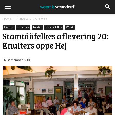
Home
Historie
Collecties
Historie
Collecties
Locatie
Stamtäöfelkes
Weert
Stamtäöfelkes aflevering 20:
Knuiters oppe Hej
12 september 2018