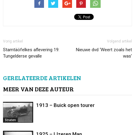
Vorig artikel
Volgend artikel
Stamtäöfelkes aflevering 19:
Nieuwe dvd ‘Weert zoals het
Tungelderse gevalle
was’
GERELATEERDE ARTIKELEN
MEER VAN DEZE AUTEUR
1913 – Buick open tourer
Straten
1925 – IJzeren Man