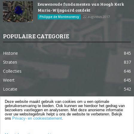
Eeuwenoude fundamenten van Hoogh Kerk
Maria-Wijngaard ontdekt
22 augustus 2017
Philippe de Montmorency
POPULAIRE CATEGORIE
Historie
845
Straten
837
Collecties
646
Weert
645
Locatie
542
Weert in 365 dagen
363
Deze website maakt gebruik van cookies om u een optimale
gebruikerservaring te bieden. Ook kunnen we hierdoor het gedrag van
Gebouwen
285
bezoekers vastleggen en analyseren. Met deze anonieme informatie
over uw websitegebruik helpt u ons de website te verbeteren. Bekijk
Lifestyle
105
ons
Privacy- en cookiestatement
.
Langstraat
96