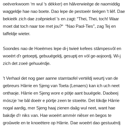
oeëverkwoom ‘m wul ‘s dékker) en hâlverwieëge de naomiddig
waggeldje hae nao boete. Dao lepe de pestoeër tieëgen ’t liêf. Dae
bekieëk zich dae zoêpniekel ’s en zagt: “Thei, Thei, toch! Waar
moet dat toch naar toe met jou?“ “Nao Paol-Ties”, zag Tej en
taffeldje wieter.
Soondes nao de Hoeëmes lepe di-j twieë kefees stâmpesvôl en
woeërt d’r getoeptj, gebuuëgeldj, gesuptj en völ ge-aojoordj. Wi-j
zich det zoeë gehuuërdje.
’t Verhaol det nog gaer aanne stamtaofel vertéldj weurtj van de
gebreurs Hârrie en Sjeng van Toeta (Lenaers) kan ich uch neet
onthaoje. Hârrie en Sjeng wore e pötje aant buuëgele. Daobeej
mószje ‘ne bâl doeër e pörtje zeen te stoeëte. Det lökdje Hârrie
nogal aardig, mer Sjeng haaj zienen daâg wul neet, want hae
bakdje d’r niks van. Hae woeërt ammèr niêser en begos te
groûwele en te knoeëtere op Hârrie. Dae woeërt dao gestuuërdj