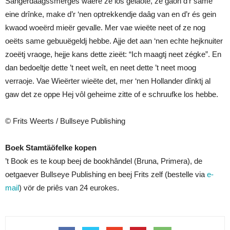
Sângerdaagssmêrges waere ze los gelaote, ze gaon d’r same
eine drînke, make d’r ‘nen optrekkendje daâg van en d’r és gein
kwaod woeërd mieër gevalle. Mer vae wieëte neet of ze nog
oeëts same gebuuëgeldj hebbe. Ajje det aan ‘nen echte hejknuiter
zoeëtj vraoge, hejje kans dette zieët: “Ich maagtj neet zégke”. En
dan bedoeltje dette ’t neet weît, en neet dette ’t neet moog
verraoje. Vae Wieërter wieëte det, mer ‘nen Hollander dînktj al
gaw det ze oppe Hej vôl geheime zitte of e schruufke los hebbe.
© Frits Weerts / Bullseye Publishing
Boek Stamtäöfelke kopen
’t Book es te koup beej de bookhândel (Bruna, Primera), de
oetgaever Bullseye Publishing en beej Frits zelf (bestelle via
e-
mail
) vör de priês van 24 eurokes.