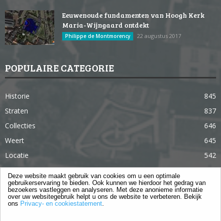
Eeuwenoude fundamenten van Hoogh Kerk
Maria-Wijngaard ontdekt
22 augustus 2017
Philippe de Montmorency
POPULAIRE CATEGORIE
Historie
845
Straten
837
Collecties
646
Weert
645
Locatie
542
Weert in 365 dagen
363
Deze website maakt gebruik van cookies om u een optimale
gebruikerservaring te bieden. Ook kunnen we hierdoor het gedrag van
Gebouwen
285
bezoekers vastleggen en analyseren. Met deze anonieme informatie
over uw websitegebruik helpt u ons de website te verbeteren. Bekijk
Lifestyle
105
ons
Privacy- en cookiestatement
.
Langstraat
96