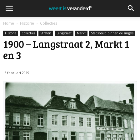
Home
Historie
Collecties
Historie
Collecties
Straten
Langstraat
Markt
Stadsbeeld binnen de singels
1900 – Langstraat 2, Markt 1
en 3
5 februari 2019