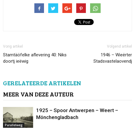
Vorig artikel
Volgend artikel
Stamtäöfelke aflevering 40: Niks
1946 – Wieërter
doortj ieëwig
Stadsvastelaovendj
GERELATEERDE ARTIKELEN
MEER VAN DEZE AUTEUR
1925 – Spoor Antwerpen – Weert –
Mönchengladbach
Parallelweg