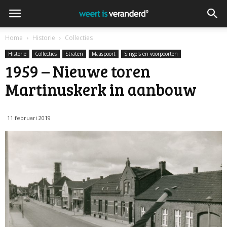
Home
Historie
Collecties
Historie
Collecties
Straten
Maaspoort
Singels en voorpoorten
1959 – Nieuwe toren
Martinuskerk in aanbouw
11 februari 2019