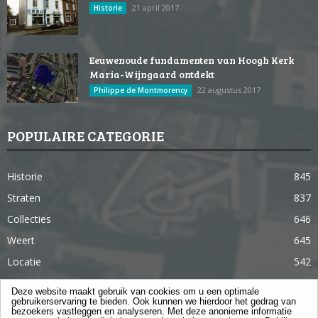
21 april 2017
Historie
Eeuwenoude fundamenten van Hoogh Kerk
Maria-Wijngaard ontdekt
22 augustus 2017
Philippe de Montmorency
POPULAIRE CATEGORIE
Historie
845
Straten
837
Collecties
646
Weert
645
Locatie
542
Weert in 365 dagen
363
Deze website maakt gebruik van cookies om u een optimale
gebruikerservaring te bieden. Ook kunnen we hierdoor het gedrag van
Gebouwen
285
bezoekers vastleggen en analyseren. Met deze anonieme informatie