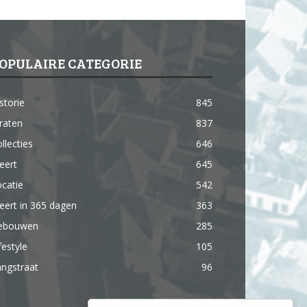
OPULAIRE CATEGORIE
storie
845
raten
837
llecties
646
eert
645
catie
542
ert in 365 dagen
363
ebouwen
285
festyle
105
ngstraat
96