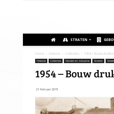
STRATEN
GEB
Home
Historie
Collecties
1954 – Bouw drukker
Historie
Collecties
Handel en industrie
Straten
Smeet
1954 – Bouw dru
21 februari 2019