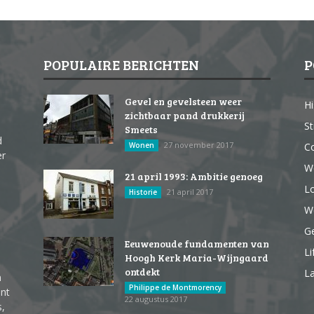
POPULAIRE BERICHTEN
P
Gevel en gevelsteen weer
Hi
zichtbaar pand drukkerij
St
Smeets
d
27 november 2017
Wonen
Co
er
W
21 april 1993: Ambitie genoeg
Lo
21 april 2017
Historie
We
G
Eeuwenoude fundamenten van
Li
Hoogh Kerk Maria-Wijngaard
ontdekt
La
n
Philippe de Montmorency
ent
22 augustus 2017
s,