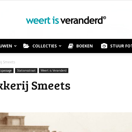
OUWEN
COLLECTIES
BOEKEN
STUUR FO
Weert
ij Smeets
spassage
Stationsstraat
Weert is Veranderd
kkerij Smeets
is
Veranderd