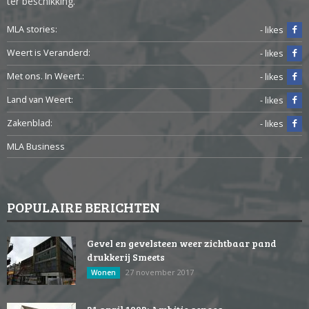
ter beschikking.
MLA stories:
- likes
Weert is Veranderd:
- likes
Met ons. In Weert.:
- likes
Land van Weert:
- likes
Zakenblad:
- likes
MLA Business
POPULAIRE BERICHTEN
Gevel en gevelsteen weer zichtbaar pand
drukkerij Smeets
27 november 2017
Wonen