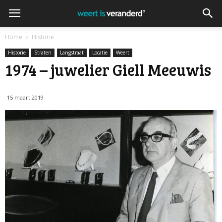
Home
Historie
Historie
Straten
Langstraat
Locatie
Weert
1974 – juwelier Giell Meeuwis
15 maart 2019