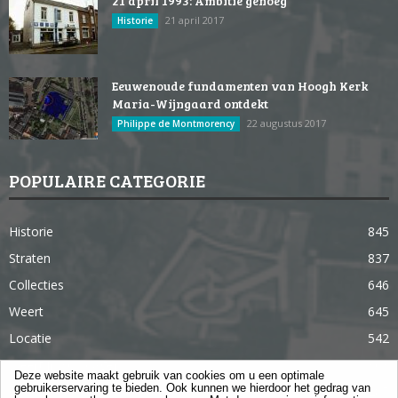
21 april 1993: Ambitie genoeg
21 april 2017
Historie
Eeuwenoude fundamenten van Hoogh Kerk
Maria-Wijngaard ontdekt
22 augustus 2017
Philippe de Montmorency
POPULAIRE CATEGORIE
Historie
845
Straten
837
Collecties
646
Weert
645
Locatie
542
Weert in 365 dagen
363
Deze website maakt gebruik van cookies om u een optimale
gebruikerservaring te bieden. Ook kunnen we hierdoor het gedrag van
Gebouwen
285