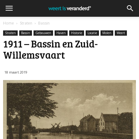
Home
Straten
Bassin
Straten
Bassin
Gebouwen
Haven
Historie
Locatie
Molen
Weert
1911 – Bassin en Zuid-
Willemsvaart
18 maart 2019