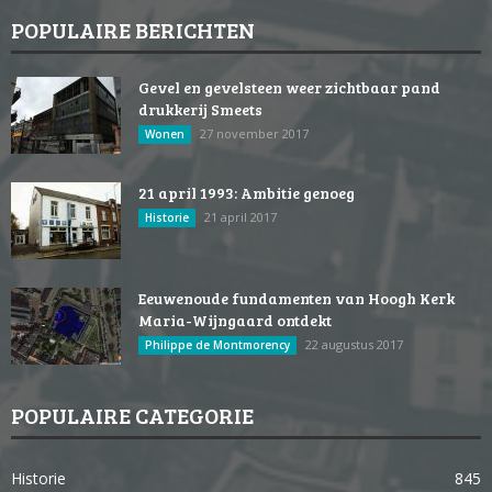
POPULAIRE BERICHTEN
Gevel en gevelsteen weer zichtbaar pand
drukkerij Smeets
27 november 2017
Wonen
21 april 1993: Ambitie genoeg
21 april 2017
Historie
Eeuwenoude fundamenten van Hoogh Kerk
Maria-Wijngaard ontdekt
22 augustus 2017
Philippe de Montmorency
POPULAIRE CATEGORIE
Historie
845