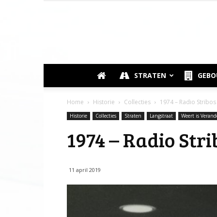
STRATEN
GEB
Home
Historie
Collecties
1974 – Radio Stribos
Historie
Collecties
Straten
Langstraat
Weert is Verand
1974 – Radio Stri
11 april 2019