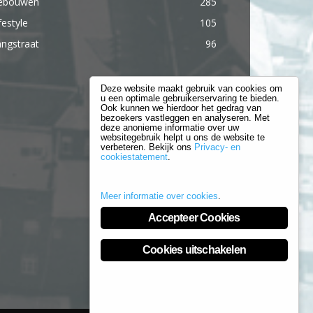
ebouwen
285
festyle
105
ngstraat
96
Deze website maakt gebruik van cookies om
u een optimale gebruikerservaring te bieden.
Ook kunnen we hierdoor het gedrag van
bezoekers vastleggen en analyseren. Met
deze anonieme informatie over uw
websitegebruik helpt u ons de website te
verbeteren. Bekijk ons
Privacy- en
cookiestatement
.
Meer informatie over cookies
.
Accepteer Cookies
Cookies uitschakelen