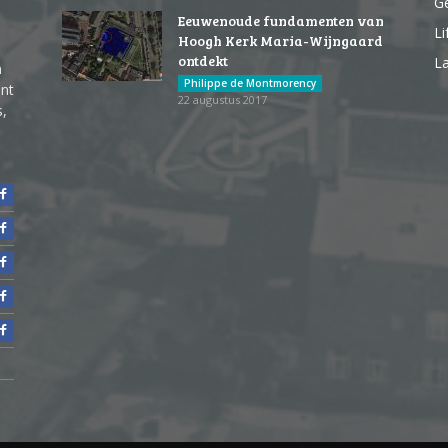
G
Eeuwenoude fundamenten van
Li
Hoogh Kerk Maria-Wijngaard
ontdekt
La
n
Philippe de Montmorency
ent
22 augustus 2017
s,