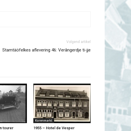
Volgend artikel
Stamtäöfelkes aflevering 46: Verângerdje ti-jje
Korenmarkt
n tourer
1955 – Hotel de Vesper