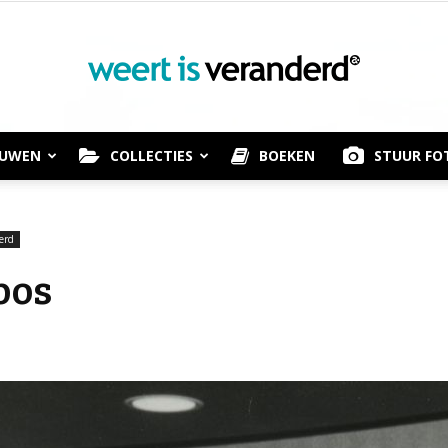
OUWEN
COLLECTIES
BOEKEN
STUUR FO
Weert
erd
bos
is
Veranderd