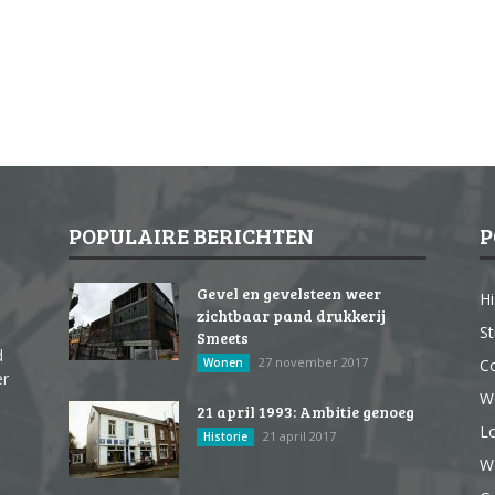
POPULAIRE BERICHTEN
P
Gevel en gevelsteen weer
Hi
zichtbaar pand drukkerij
St
Smeets
d
27 november 2017
Wonen
Co
er
W
21 april 1993: Ambitie genoeg
Lo
21 april 2017
Historie
We