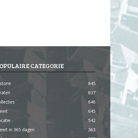
OPULAIRE CATEGORIE
storie
845
raten
837
llecties
646
eert
645
catie
542
ert in 365 dagen
363