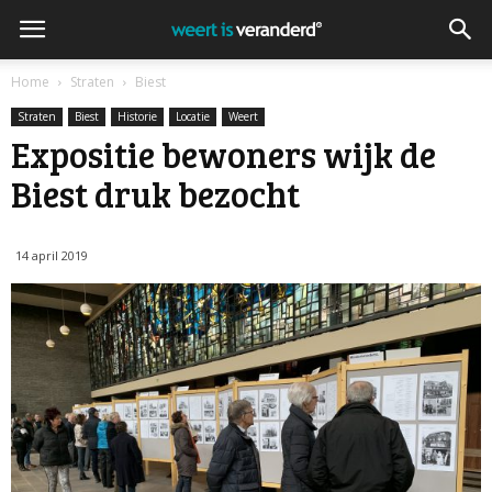
Home
Straten
Biest
Straten
Biest
Historie
Locatie
Weert
Expositie bewoners wijk de
Biest druk bezocht
14 april 2019