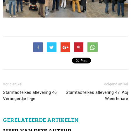
Vorig artikel
Volgend artikel
Stamtäöfelkes aflevering 46:
Stamtäöfelkes aflevering 47: Aoj
Verângerdje ti-jje
Wieërtenare
GERELATEERDE ARTIKELEN
MEER VAN DEZE AUTEUR