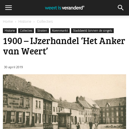
Home
Historie
Collecties
Historie
Collecties
Straten
Korenmarkt
Stadsbeeld binnen de singels
1900 – IJzerhandel ‘Het Anker
van Weert’
30 april 2019