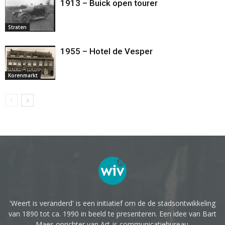
1913 – Buick open tourer
Straten
1955 – Hotel de Vesper
Korenmarkt
'Weert is veranderd' is een initiatief om de de stadsontwikkeling
van 1890 tot ca. 1990 in beeld te presenteren. Een idee van Bart
Maes oprichter van Art-is communicatiebureau.