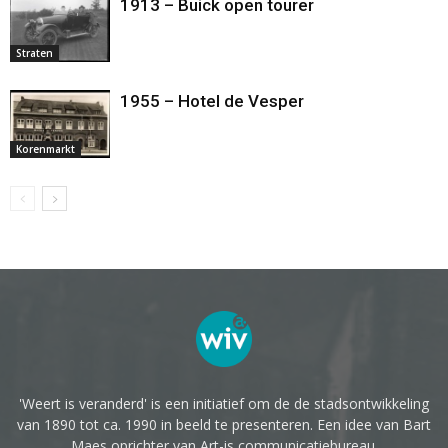
1913 – Buick open tourer
Straten
1955 – Hotel de Vesper
Korenmarkt
'Weert is veranderd' is een initiatief om de de stadsontwikkeling
van 1890 tot ca. 1990 in beeld te presenteren. Een idee van Bart
Maes oprichter van Art-is communicatiebureau.