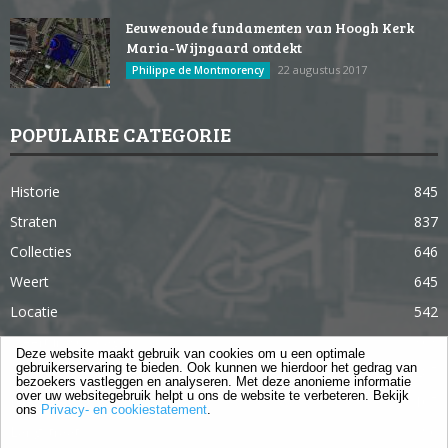
Eeuwenoude fundamenten van Hoogh Kerk
Maria-Wijngaard ontdekt
22 augustus 2017
Philippe de Montmorency
POPULAIRE CATEGORIE
Historie
845
Straten
837
Collecties
646
Weert
645
Locatie
542
Weert in 365 dagen
363
Deze website maakt gebruik van cookies om u een optimale
gebruikerservaring te bieden. Ook kunnen we hierdoor het gedrag van
Gebouwen
285
bezoekers vastleggen en analyseren. Met deze anonieme informatie
over uw websitegebruik helpt u ons de website te verbeteren. Bekijk
Lifestyle
105
ons
Privacy- en cookiestatement
.
Langstraat
96