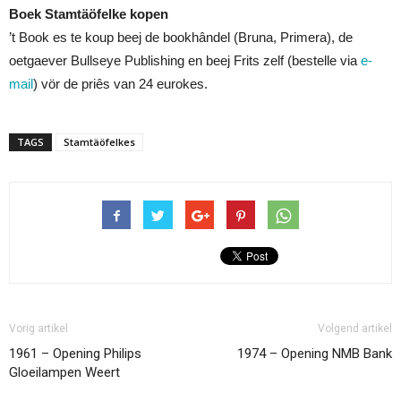
Boek Stamtäöfelke kopen
’t Book es te koup beej de bookhândel (Bruna, Primera), de
oetgaever Bullseye Publishing en beej Frits zelf (bestelle via
e-
mail
) vör de priês van 24 eurokes.
TAGS
Stamtäöfelkes
Vorig artikel
Volgend artikel
1961 – Opening Philips
1974 – Opening NMB Bank
Gloeilampen Weert