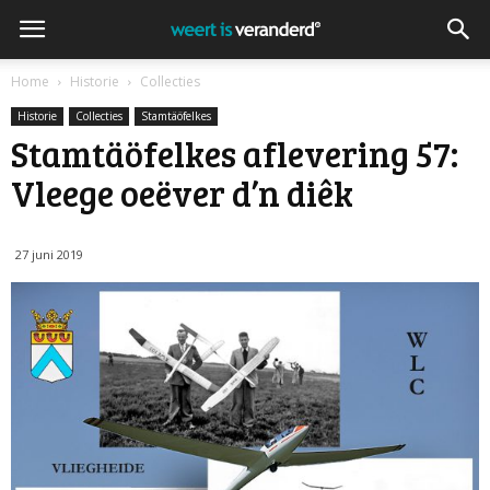
Home
Historie
Collecties
Historie
Collecties
Stamtäöfelkes
Stamtäöfelkes aflevering 57:
Vleege oeëver d’n diêk
27 juni 2019