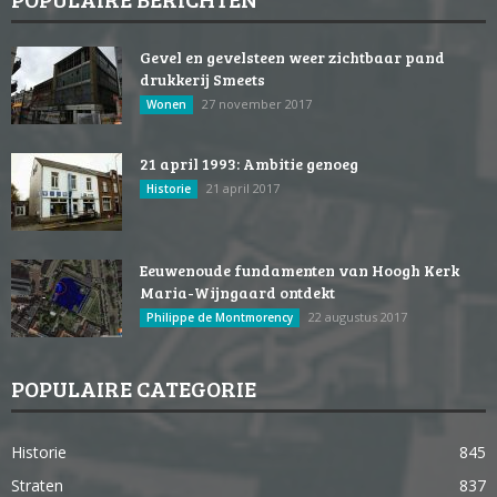
Gevel en gevelsteen weer zichtbaar pand
drukkerij Smeets
27 november 2017
Wonen
21 april 1993: Ambitie genoeg
21 april 2017
Historie
Eeuwenoude fundamenten van Hoogh Kerk
Maria-Wijngaard ontdekt
22 augustus 2017
Philippe de Montmorency
POPULAIRE CATEGORIE
Historie
845
Straten
837