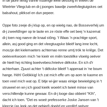
In de jaore fieftig vanne vuuërige ieëw bestong in Wieërt de
Wieërter Vliegclub en di-j joonges bawdje zweefvliegtuigskes oet
balsahout, plèksel en dun pepeer.
Oppe foto zeeje di-j klup op, en op wieëg nao, de Bosseverhèj um
di-j zweefdînger op te laote en ze röste effe oet beej ‘n kazemat
di-j toen nog naeve de knaal stông. ’t Waas ’n prachtige sport,
allein, asj good ging en det vleegtuugske blieëf lang inne locht,
moszje det kielemaeters achternao renne umtj trök te kriêge. Det
oeëeverkwoom mich ‘ne kieër en miên toestèlke vloeëg oeëver
de hieël hej richting boeëvebeschrieëve diêkske. En ich d’r
achterhaer. Zjuust achter ‘t diêkske blieëf ’t apperaat in ‘ne boum
hange. Hèh! Gelökkig! Ich zat mich effe um op aom te kaome en
toen veel mich wat op. E bitje wi-jjer waas einige bewieëging in ‘t
struweel en wi-j ich good kieëk woeërt ich twieë minse van
verschillendje kunne gewaar. En di-j looge dao obbein! “Kîh”,
dacht ich toen. “Det es woeë prefesserke Joske Jansen van ’t
kleezje (as leek op det gebied) doeëd en verdêrf oeëver