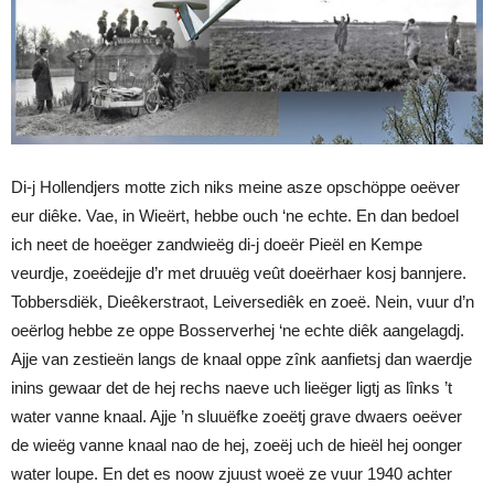
Di-j Hollendjers motte zich niks meine asze opschöppe oeëver
eur diêke. Vae, in Wieërt, hebbe ouch ‘ne echte. En dan bedoel
ich neet de hoeëger zandwieëg di-j doeër Pieël en Kempe
veurdje, zoeëdejje d’r met druuëg veût doeërhaer kosj bannjere.
Tobbersdiëk, Dieêkerstraot, Leiversediêk en zoeë. Nein, vuur d’n
oeërlog hebbe ze oppe Bosserverhej ‘ne echte diêk aangelagdj.
Ajje van zestieën langs de knaal oppe zînk aanfietsj dan waerdje
inins gewaar det de hej rechs naeve uch lieëger ligtj as lînks ’t
water vanne knaal. Ajje ’n sluuëfke zoeëtj grave dwaers oeëver
de wieëg vanne knaal nao de hej, zoeëj uch de hieël hej oonger
water loupe. En det es noow zjuust woeë ze vuur 1940 achter