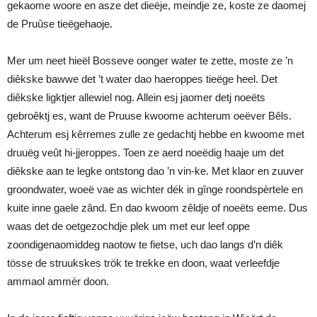
gekaome woore en asze det dieëje, meindje ze, koste ze daomej
de Pruûse tieëgehaoje.
Mer um neet hieël Bosseve oonger water te zette, moste ze ’n
diêkske bawwe det ’t water dao haeroppes tieëge heel. Det
diêkske ligktjer allewiel nog. Allein esj jaomer detj noeëts
gebroêktj es, want de Pruuse kwoome achterum oeëver Bêls.
Achterum esj kêrremes zulle ze gedachtj hebbe en kwoome met
druuëg veût hi-jjeroppes. Toen ze aerd noeëdig haaje um det
diêkske aan te legke ontstong dao ’n vin-ke. Met klaor en zuuver
groondwater, woeë vae as wichter dék in gînge roondspèrtele en
kuite inne gaele zând. En dao kwoom zêldje of noeëts eeme. Dus
waas det de oetgezochdje plek um met eur leef oppe
zoondigenaomiddeg naotow te fietse, uch dao langs d’n diêk
tösse de struukskes trök te trekke en doon, waat verleefdje
ammaol ammèr doon.