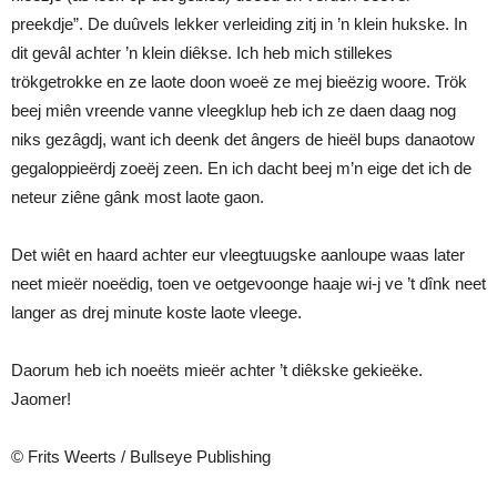
preekdje”. De duûvels lekker verleiding zitj in ’n klein hukske. In
dit gevâl achter ’n klein diêkse. Ich heb mich stillekes
trökgetrokke en ze laote doon woeë ze mej bieëzig woore. Trök
beej miên vreende vanne vleegklup heb ich ze daen daag nog
niks gezâgdj, want ich deenk det ângers de hieël bups danaotow
gegaloppieërdj zoeëj zeen. En ich dacht beej m’n eige det ich de
neteur ziêne gânk most laote gaon.
Det wiêt en haard achter eur vleegtuugske aanloupe waas later
neet mieër noeëdig, toen ve oetgevoonge haaje wi-j ve ’t dînk neet
langer as drej minute koste laote vleege.
Daorum heb ich noeëts mieër achter ’t diêkske gekieëke.
Jaomer!
© Frits Weerts / Bullseye Publishing